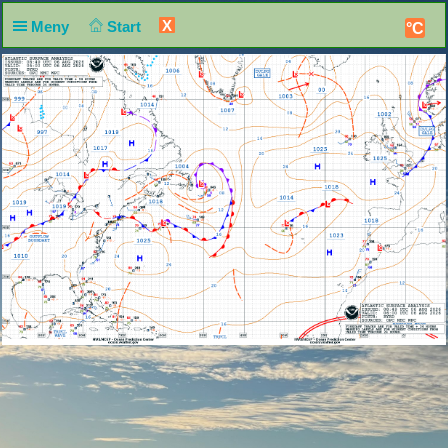
X
Meny
Start
°C