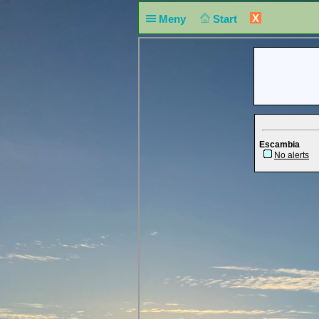
X
Meny
Start