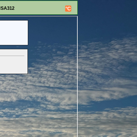
NSA312
°C