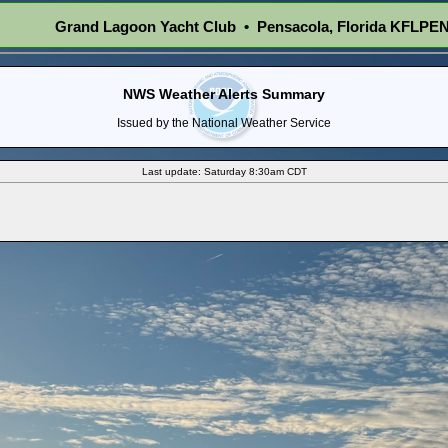
Grand Lagoon Yacht Club • Pensacola, Florida KFLPE