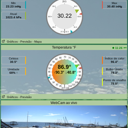
29.5
Min
Max
23.23 inHg
30.40 inHg
29.0
30.0
Atual
30.22
1023.4 hPa
28.5
30.5
28.0
31.0
|
27.5
31.5
Gráficos
- Previsão
- Mapa
Temperatura °F
am
11:26
70
66
74
Celsius
Índice de calor
62
78
30.5°
96.4°
58
82
54
86.9°
86
50
90
Umidade
Bulbo Úmido
↑
90.3°
↓
40.8°
46
94
68% ↑
79.3°
42
98
38
102
Ponto de orvalho
34
106
75.0°
30
110
|
26
114
22
118
Gráficos
- Previsão
WebCam ao vivo