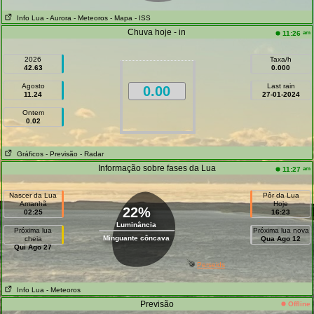
Info Lua
- Aurora
- Meteoros
- Mapa
- ISS
Chuva hoje - in
am
11:26
2026
Taxa/h
42.63
0.000
Agosto
Last rain
0.00
11.24
27-01-2024
Ontem
0.02
Gráficos
- Previsão
- Radar
Informação sobre fases da Lua
am
11:27
Nascer da Lua
Pôr da Lua
Amanhã
Hoje
22%
02:25
16:23
Luminância
Próxima lua
Próxima lua nova
Minguante côncava
cheia
Qua Ago 12
Qui Ago 27
Perseids
Info Lua
- Meteoros
Previsão
Offline