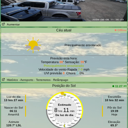
Aumentar
Céu atual
Offline
Principalmente ensolarado
Previsão esta hora:
Temperatura
88
° Sensação:
99
°F
Principalmente ensolarado
Velocidade do vento-Rajada
7-9
mph
UVI previsão
8
Chuva
0%
Histórico
- Aeroporto
- Terremotos
- Relâmpago
Posição do Sol
am
11:27
Luz do dia
11am
1pm
Escuridão
10am
2pm
13 hrs 27 min
10 hrs 32 min
9am
3pm
8am
4pm
Estimado
7am
5pm
Nascer do Sol
Pôr do Sol
8
11
06:11
6am
hrs
min
6pm
19:39
Amanhã
Hoje
5am
7pm
Da luz do dia
4am
8pm
3am
9pm
Azimute
Elevação
2am
10pm
120.7° LSL
65.3°
1am
11pm