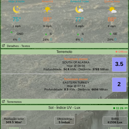
Hoje à noite
Amanhã
Amanhã noite
Quinta-feira
75°
88°
77°
88°
1 mph
9 mph
6 mph
9 mph
ONO
S
S
SE
4%
24%
8%
24%
Detalhes
- Textos
Terremoto
Offline
Terremoto menor
SOUTH OF ALASKA
3.5
Hoje @ 08:00
Profundidade:
34.8
KMs - Distância:
3769
Milhas
Terremoto menor
EASTERN TURKEY
2
Hoje @ 07:53
Profundidade:
8.9
KMs - Distância:
6694
Milhas
Terremotos
Sol - Índice UV - Lux
am
11:26
Radiação solar
Ultravioleta
Brilho
509.5 W/m²
5 Índice
61536 Lux