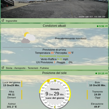
Ingrandire
Condizioni attuali
am
9:56
Prevalentemente nuvoloso
Previsione di un'ora:
Temperatura
85
° Percepita:
96
°F
Parzialmente nuvoloso
Vento-Raffica
9-11
mph
UV Previsione
7
Pioggia
0%
Storia
- Aeroporto
- Terremoti
- Fulmine
Posizione del sole
am
10:10
Luce del giorno
11am
1pm
Buio
10am
2pm
13 Ore29 Min.
10 Ore30 Min.
9am
3pm
8am
4pm
Stimato
7am
5pm
Alba
Tramonto
9
29
06:11
6am
Ore
Min.
6pm
19:39
Domani
Oggi
5am
7pm
Luce del giorno
4am
8pm
3am
9pm
Azimut
Elevazione
2am
10pm
101.1° E
49.8°
1am
11pm