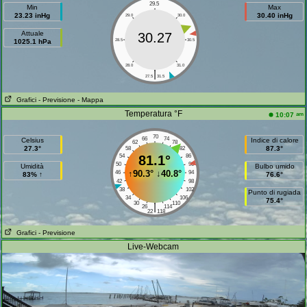
29.5
Min
Max
23.23 inHg
30.40 inHg
29.0
30.0
Attuale
30.27
1025.1 hPa
28.5
30.5
28.0
31.0
|
27.5
31.5
Grafici
- Previsione
- Mappa
Temperatura °F
am
10:07
70
66
74
Celsius
Indice di calore
62
78
27.3°
87.3°
58
82
54
81.1°
86
50
90
Umidità
Bulbo umido
↑
90.3°
↓
40.8°
46
94
83% ↑
76.6°
42
98
38
102
Punto di rugiada
34
106
75.4°
30
110
|
26
114
22
118
Grafici
- Previsione
Live-Webcam