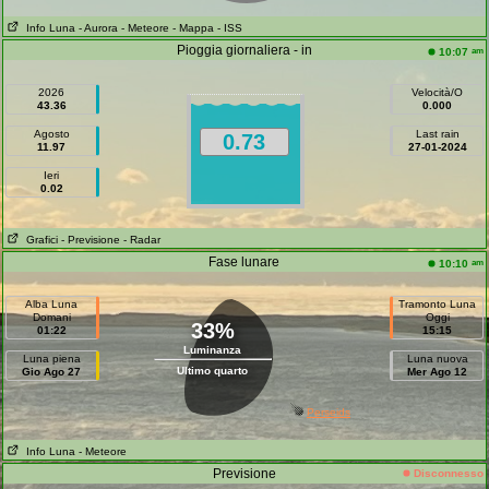
Info Luna
- Aurora
- Meteore
- Mappa
- ISS
Pioggia giornaliera - in
am
10:07
2026
Velocità/O
43.36
0.000
Agosto
Last rain
0.73
11.97
27-01-2024
Ieri
0.02
Grafici
- Previsione
- Radar
Fase lunare
am
10:10
Alba Luna
Tramonto Luna
Domani
Oggi
33%
01:22
15:15
Luminanza
Luna piena
Luna nuova
Ultimo quarto
Gio Ago 27
Mer Ago 12
Perseids
Info Luna
- Meteore
Previsione
Disconnesso