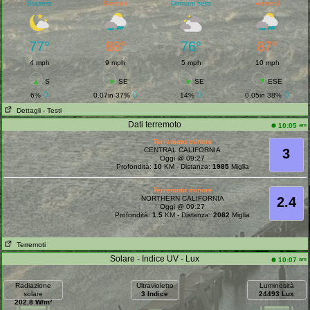
Stasera
Domani
Domani sera
venerdì
77°
88°
76°
87°
4 mph
9 mph
5 mph
10 mph
S
SE
SE
ESE
6%
0.07in 37%
14%
0.05in 38%
Dettagli
- Testi
Dati terremoto
am
10:05
Terremoto minore
CENTRAL CALIFORNIA
3
Oggi @ 09:27
Profondità:
10
KM - Distanza:
1985
Miglia
Terremoto minore
NORTHERN CALIFORNIA
2.4
Oggi @ 09:27
Profondità:
1.5
KM - Distanza:
2082
Miglia
Terremoti
Solare - Indice UV - Lux
am
10:07
Radiazione
Ultravioletto
Luminosità
solare
3 Indice
24493 Lux
202.8 W/m²