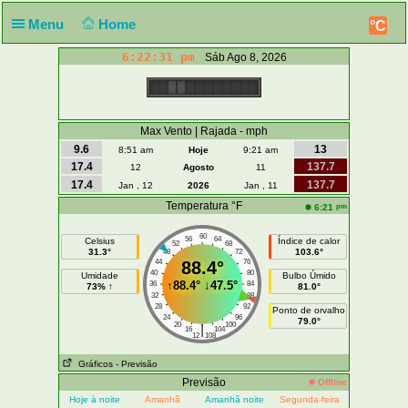
Menu
Home
°C
6:22:32 pm
Sáb Ago 8, 2026
Max Vento | Rajada - mph
9.6
13
8:51 am
Hoje
9:21 am
17.4
137.7
12
Agosto
11
17.4
137.7
Jan , 12
2026
Jan , 11
Temperatura °F
pm
6:21
60
56
64
Celsius
Índice de calor
52
68
31.3°
103.6°
48
72
44
88.4°
76
40
80
Umidade
Bulbo Úmido
↑
88.4°
↓
47.5°
36
84
73% ↑
81.0°
32
88
28
92
Ponto de orvalho
24
96
79.0°
20
100
|
16
104
12
108
Gráficos
- Previsão
Previsão
Offline
Hoje à noite
Amanhã
Amanhã noite
Segunda-feira