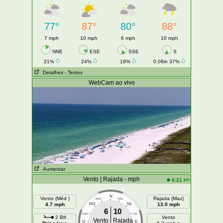
77°
87°
80°
88°
7 mph
10 mph
6 mph
10 mph
NNE
ESE
SSE
S
21%
24%
19%
0.08in 37%
Detalhes
- Textos
WebCam ao vivo
Aumentar
Vento | Rajada - mph
pm
6:21
N
Vento (Méd )
Rajada (Max)
NNO
NNL
4.7 mph
NO
NL
13.0 mph
6
10
ONO
LNL
2 Bft
Vento
Vento
Rajada
O
E