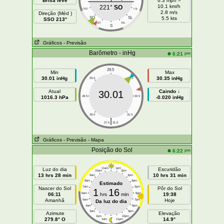
Brisa leve
6.3 mph =
10.1 km/h
221°
SO
OSO
LSL
2.8 m/s
Direção (Méd )
SO
SL
5.5 kts
SSO 213°
SSO
SSL
S
Gráficos
- Previsão
Barômetro - inHg
pm
6:21
29.5
Min
Max
30.01 inHg
30.35 inHg
29.0
30.0
Atual
Caindo ↓
30.01
1016.3 hPa
28.5
30.5
-0.020 inHg
28.0
31.0
|
27.5
31.5
Gráficos
- Previsão
- Mapa
Posição do Sol
pm
6:22
Luz do dia
11am
1pm
Escuridão
10am
2pm
13 hrs 28 min
10 hrs 31 min
9am
3pm
8am
4pm
Estimado
7am
5pm
Nascer do Sol
Pôr do Sol
1
16
06:11
6am
hrs
min
6pm
19:38
Amanhã
Hoje
5am
7pm
Da luz do dia
4am
8pm
3am
9pm
Azimute
Elevação
2am
10pm
279.8° O
14.9°
1am
11pm