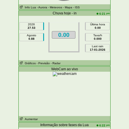
Info Lua
- Aurora
- Meteoros
- Mapa
- ISS
Chuva hoje - in
pm
6:21
2026
Última hora
27.53
0.00
0.00
Agosto
Taxa/h
0.88
0.000
Last rain
17-01-2026
Gráficos
- Previsão
- Radar
WebCam ao vivo
Aumentar
Informação sobre fases da Lua
pm
6:22