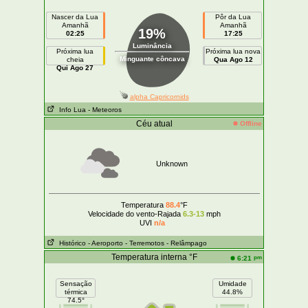
Nascer da Lua
Pôr da Lua
Amanhã
Amanhã
19%
02:25
17:25
Luminância
Próxima lua
Próxima lua nova
Minguante côncava
cheia
Qua Ago 12
Qui Ago 27
alpha Capricornids
Info Lua
- Meteoros
Céu atual
Offline
Unknown
Temperatura
88.4
°F
Velocidade do vento-Rajada
6.3-13
mph
UVI
n/a
Histórico
- Aeroporto
- Terremotos
- Relâmpago
Temperatura interna °F
pm
6:21
Sensação
Umidade
térmica
44.8%
74.5°