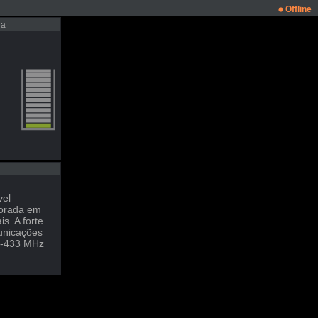
Offline
ra
vel
morada em
s. A forte
municações
28-433 MHz