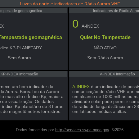
Luzes do norte e indicadores de Rádio Aurora VHF
empestade geomagnética
Indicadores de Rádio Auro
0
EX
A-INDEX
 Tempestade geomagnética
Quiet No Tempestade
ndice KP-PLANETARY
NÃO ATIVO
Sem Aurora
Sem Rádio Aurora
KP-INDEX Informação
A-INDEX Informação
rnece um bom indicador da
A-INDEX
é um indicador de possí
 da Aurora Boreal ou da Aurora
comunicação de rádio VHF apri
to mais alto o Índice Kp, maior a
um alcance de 1000 milhas ou mai
e de visualização. Os dados
atividade solar pode permitir co
 índice Kp planetário de 3 horas
de rádio de longa distância em 
s de magnetômetros terrestres.
em latitudes médias a altas.
Dados fornecidos por
http://services.swpc.noaa.gov
©2026