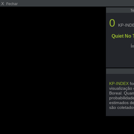
X
Fechar
T
0
KP-IND
Quiet No
Í
KP-INDEX
fo
visualização
Boreal. Quan
probabilidad
estimados de
são coletado