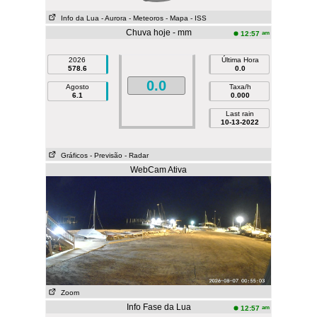
Info da Lua
- Aurora
- Meteoros
- Mapa
- ISS
Chuva hoje - mm
am
12:57
2026
Última Hora
578.6
0.0
0.0
Agosto
Taxa/h
6.1
0.000
Last rain
10-13-2022
Gráficos
- Previsão
- Radar
WebCam Ativa
Zoom
Info Fase da Lua
am
12:57