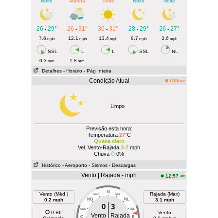
Noite
Manhã
Tarde
Noite
Noite
26
29°
26
31°
30
31°
28
29°
26
27°
-
-
-
-
-
7.6
12.1
13.4
8.7
3.6
mph
mph
mph
mph
mph
SSL
L
L
SSL
NL
0.3
1.8
-
-
-
mm
mm
Detalhes
- Horário
- Pág Inteira
Condição Atual
Offline
Limpo
Previsão esta hora:
Temperatura
27
°C
Quase claro
Vel. Vento-Rajada
3-7
mph
Chuva
0%
Histórico
- Aeroporto
- Sismos
- Descargas
Vento | Rajada - mph
am
12:57
N
Vento (Méd )
Rajada (Máx)
NNO
NNL
0.2 mph
NO
NL
3.1 mph
0
3
ONO
LNL
0 Bft
Vento
Vento
Rajada
O
E