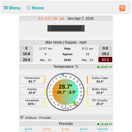
Menu
Home
°F
12:57:20 am
Sex Ago 7, 2026
Máx Vento | Rajada - mph
0
0.9
12:07 am
Hoje
8:11 am
10.8
19.1
9
Agosto
18
24.4
80.8
Mar , 12
2026
Mar , 10
Temperatura °C
am
12:57
10
8
12
Fahrenheit
Índice Calor
6
14
83.7°
34.4°
4
16
2
28.7°
18
0
20
Interior
Bolbo Húm.
↑
28.7°
↓
8.9°
-2
22
24.8°
26.6°
-4
24
-6
26
Humidade
Ptº Orvalho
-8
28
82% ↑
25.3°
-10
30
|
-12
32
-14
34
Gráficos
- Previsão
Previsão
am
12:34
Sexta
Sexta
Sexta
Sexta
Sábado