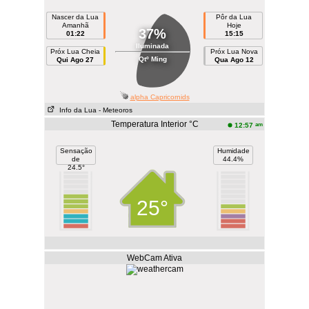
Nascer da Lua
Pôr da Lua
Amanhã
Hoje
37%
01:22
15:15
Iluminada
Próx Lua Cheia
Próx Lua Nova
Qtº Ming
Qui Ago 27
Qua Ago 12
alpha Capricornids
Info da Lua
- Meteoros
Temperatura Interior °C
am
12:57
Sensação
Humidade
de
44.4%
24.5°
25°
WebCam Ativa