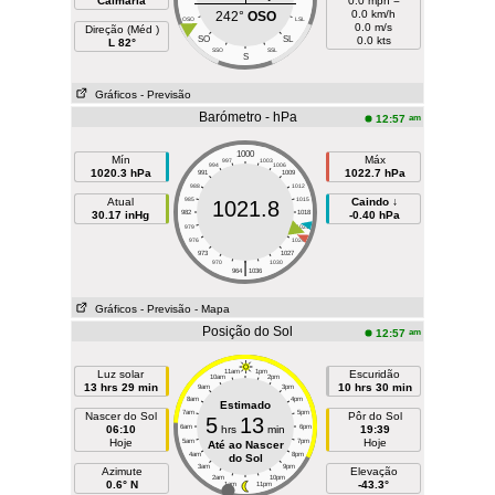
Calmaria
0.0 mph =
0.0 km/h
242°
OSO
OSO
LSL
0.0 m/s
Direção (Méd )
SO
SL
0.0 kts
L 82°
SSO
SSL
S
Gráficos
- Previsão
Barómetro - hPa
am
12:57
1000
Mín
Máx
997
1003
994
1006
1020.3 hPa
1022.7 hPa
991
1009
988
1012
Atual
985
1015
Caindo ↓
1021.8
30.17 inHg
982
1018
-0.40 hPa
979
1021
976
1024
973
1027
|
970
1030
964
1036
Gráficos
- Previsão
- Mapa
Posição do Sol
am
12:57
Luz solar
11am
1pm
Escuridão
10am
2pm
13 hrs 29 min
10 hrs 30 min
9am
3pm
8am
4pm
Estimado
7am
5pm
Nascer do Sol
Pôr do Sol
5
13
06:10
6am
hrs
min
6pm
19:39
Hoje
Hoje
5am
7pm
Até ao Nascer
4am
8pm
do Sol
3am
9pm
Azimute
Elevação
2am
10pm
0.6° N
-43.3°
1am
11pm