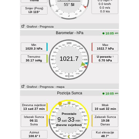
Tišina
0.0 mph =
0.0 km/h
55°
SI
ZJZ
IJI
0.0 m/s
Smjer (Prosj)
JZ
JI
0.0 kts
IJI 115°
JJZ
JJI
J
Grafovi
- Prognoza
Barometar - hPa
am
10:05
1000
Min
Max
997
1003
994
1006
1020.3 hPa
1022.7 hPa
991
1009
988
1012
Trenutno
985
1015
U porastu ↑
1021.7
30.17 inHg
982
1018
0.70 hPa
979
1021
976
1024
973
1027
|
970
1030
964
1036
Grafovi
- Prognoza
- mapa
Pozicija Sunca
am
10:05
Dnevna svjetlost
11am
1pm
Mrak
10am
2pm
13 sati 27 min
10 sati 32 min
9am
3pm
8am
4pm
Preostalo
7am
5pm
Izlazak Sunca
Zalazak Sunca
9
33
06:11
6am
sati
min
6pm
19:38
Sutra
Danas
5am
7pm
dnevne svjetlosti
4am
8pm
3am
9pm
Azimut
Kut elevacije
2am
10pm
100.6° I
48.7°
1am
11pm