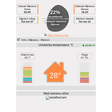
Izlazak Mjeseca
Zalazak Mjeseca
Sutra
Danas
22%
02:25
16:23
osvjetljenja
Sljedeći uštap
Sljedeći mlađak
Padajući izbočeni
Čet kol 27
Sri kol 12
Mjesec
alpha Capricornids
Info o Mjesecu
- Meteori
Unutarnja temperatura °C
am
10:05
Osjeća kao
Vlaga
28.7°
47.7%
28°
Web kamera uživo