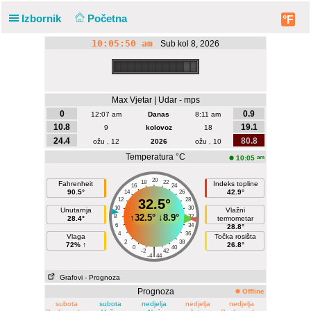
Izbornik
Početna
°F
10:05:50 am
Sub kol 8, 2026
Max Vjetar | Udar - mps
0
0.9
12:07 am
Danas
8:11 am
10.8
19.1
9
kolovoz
18
24.4
80.8
ožu , 12
2026
ožu , 10
Temperatura °C
am
10:05
20
18
22
Fahrenheit
Indeks topline
16
24
90.5°
42.9°
14
26
12
32.5°
28
10
30
Unutarnja
Vlažni
↑
32.5°
↓
8.9°
8
32
28.4°
termometar
6
34
28.8°
4
36
Vlaga
Točka rosišta
2
38
72% ↑
26.8°
0
40
|
-2
42
-4
44
Grafovi
- Prognoza
Prognoza
Offline
subota
subota
nedjelja
nedjelja
nedjelja