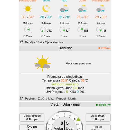
Poslijepodne
Večer
Noć
Jutro
Poslijepodne
31
34°
28
30°
26
28°
26
30°
29
30°
-
-
-
-
-
9.6
5.6
4.3
9.6
11
mps
mps
mps
mps
mps
I
JJZ
IJI
ISI
IJI
0.2
0.1
1
2
1.5
mm
mm
mm
mm
mm
Detalji
- / Sat
- Cijela stranica
Trenutno
Offline
Većinom sunčano
Prognoza za sljedeći sat:
Temperatura
30.5
° Osjeća:
36
°C
Većinom sunčano
Brzina vjetra-Udar
7-8
mph
UVI Prognoza
5
Kiša
0%
Povijest
- Zračna luka
- Potresi
- Munja
Vjetar | Udar - mps
am
10:05
J
Vjetar (Prosj)
Udar (Max)
SSZ
SSI
0.8 mps
SZ
SI
5.0 mps
0
5
ZSZ
ISI
0 Bft
Vjetar
Vjetar
Udar
Z
E