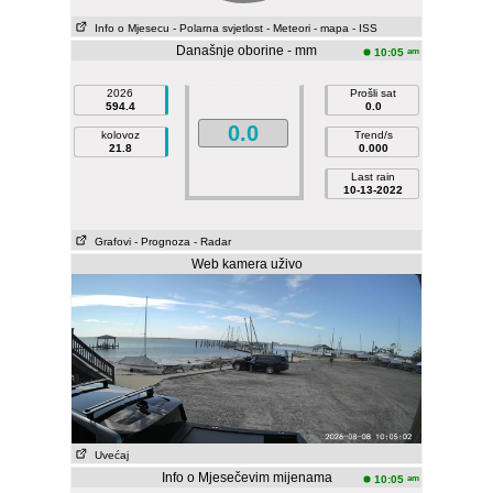
Info o Mjesecu
- Polarna svjetlost
- Meteori
- mapa
- ISS
Današnje oborine - mm
am
10:05
2026
Prošli sat
594.4
0.0
0.0
kolovoz
Trend/s
21.8
0.000
Last rain
10-13-2022
Grafovi
- Prognoza
- Radar
Web kamera uživo
Uvećaj
Info o Mjesečevim mijenama
am
10:05