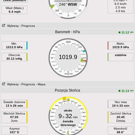
Lekki podmuch
5.6 mph =
9.0 km/h
246°
WSW
WSW
ESE
2.5 m/s
Wiatr (Maks.)
SW
SE
4.9 kts
6.4 mph
SSW
SSE
S
Wykresy
- Prognoza
Barometr - hPa
am
11:12
1000
Min.
Maks.
997
1003
994
1006
1013.5 hPa
1019.9 hPa
991
1009
988
1012
Obecnie
985
1015
stabilne
1019.9
30.12 inHg
982
1018
979
1021
976
1024
973
1027
|
970
1030
964
1036
Wykresy
- Prognoza
- Mapa
Pozycja Słońca
am
11:13
Światło dzienne
11am
1pm
Noc trwa
10am
2pm
13 h 26 min
10 h 33 min
9am
3pm
8am
4pm
około
7am
5pm
Wschód Słońca
Zachód Słońca
9
32
07:20
6am
h
min
6pm
20:45
Jutro
Dzisiaj
5am
7pm
światła
4am
8pm
dziennego
3am
9pm
Azymut
Wysokość
2am
10pm
101° E
48.6°
1am
11pm