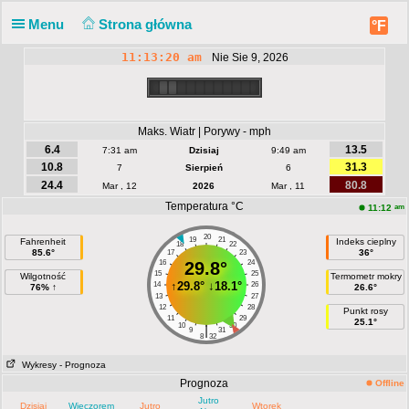
Menu
Strona główna
°F
11:13:21 am
Nie Sie 9, 2026
Maks. Wiatr | Porywy - mph
6.4
13.5
7:31 am
Dzisiaj
9:49 am
10.8
31.3
7
Sierpień
6
24.4
80.8
Mar , 12
2026
Mar , 11
Temperatura °C
am
11:12
20
19
21
Fahrenheit
Indeks cieplny
18
22
85.6°
36°
17
23
16
29.8°
24
15
25
Wilgotność
Termometr mokry
↑
29.8°
↓
18.1°
14
26
76% ↑
26.6°
13
27
12
28
Punkt rosy
11
29
25.1°
10
30
|
9
31
8
32
Wykresy
- Prognoza
Prognoza
Offline
Jutro
Dzisiaj
Wieczorem
Jutro
Wtorek