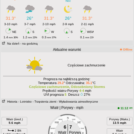
Noc
31.3°
26°
31.3°
26°
31.3°
3-10 mph
3-7 mph
2-10 mph
2-9 mph
2-11 mph
NE
S
W
S
WSW
1.4
1.2
0.3
-
0.1
mm 30%
mm 22%
mm 37%
mm 21%
Na dzień
- na godziną
Aktualne warunki
Offline
Częściowe zachmurzenie
Prognoza na najbliższą godzinę:
Temperatura
29.2
° Odczuwalna:
35.1
°C
Częściowe zachmurzenie, Odosobniony Storms
Prędkość wiatru-Porywy
4-4
mph
UVI prognoza
5
Deszcz
27%
Historia
- Lotnisko
- Trzęsienia ziemi
- Wyładowania atmosferyczne
Wiatr | Porywy - mph
am
11:12
N
Wiatr (śred.)
Porywy (Maks.)
NNW
NNE
5.6 mph
NW
NE
13.5 mph
6
7
WNW
ENE
2 Bft
Wiatr
Wiatr
Porywy
W
E