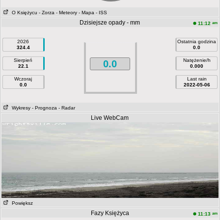
O Księżycu
- Zorza
- Meteory
- Mapa
- ISS
Dzisiejsze opady - mm
am
11:12
2026
Ostatnia godzina
324.4
0.0
Sierpień
Natężenie/h
0.0
22.1
0.000
Wczoraj
Last rain
0.0
2022-05-06
Wykresy
- Prognoza
- Radar
Live WebCam
Powiększ
Fazy Księżyca
am
11:13