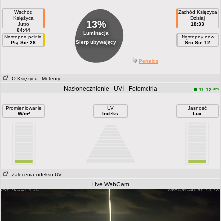
Wschód
Zachód Księżyca
Księżyca
Dzisiaj
13%
Jutro
18:33
04:44
Luminacja
Następna pełnia
Następny nów
Sierp ubywający
Pią Sie 28
Śro Sie 12
Perseids
O Księżycu
- Meteory
Nasłonecznienie - UVI - Fotometria
am
11:12
Promieniowanie
UV
Jasność
W/m²
Indeks
Lux
Zalecenia indeksu UV
Live WebCam