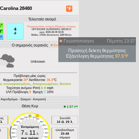
Carolina 28480
°F
Τελευταίο σεισμό
1°
Περιφερειακός σεισμός Ελαφρύς σεισμός
4
OFFSHORE GUERRERO, MEXICO
4°
ώρα: 2026-08-06 03:35
Βάθος: 3 KMs Απόσταση: 1189 Μάιλς
2°
Γνωστοποίηση
Πέμπτη 13:37
Ο σημερινός ουρανός
Εκτός Σύνδεσης
Προσοχή δείκτη θερμότητας
Εξάντληση θερμότητας
97.5°F
Unknown
Πρόβλεψη μίας ώρας:
θερμοκρασία
30
° Αισθάνεται:
36.4
°C
ώς συννεφιασμένος, Απομονωμένος Storms
Ταχύτητα ανέμου-Ριπή
6-8
mph
UVI Πρόβλεψη
9
Βροχή
16%
- Aεροδρόμιο
- Σεισμοί
- Αστραπή
Θέση Κυρ
pm
1:37
ρας
11am
1pm
Σκοτάδι
10am
2pm
λ.
10 Ω. 29 λ.
9am
3pm
8am
4pm
Εκτιμώμενη
7am
5pm
ή
ηλιοβασίλεμα
7
11
6am
Ω.
λ.
6pm
20:48
σήμερα
5am
7pm
φως ημέρας