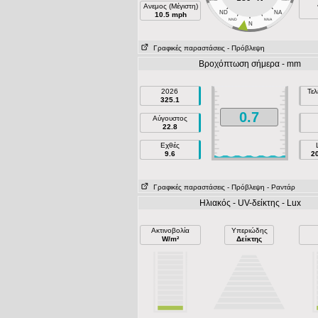
Ανεμος (Μέγιστη)
ND
NA
10.5 mph
NND
NNA
N
Γραφικές παραστάσεις
- Πρόβλεψη
Βροχόπτωση σήμερα - mm
2026
Τελ
325.1
0.7
Αύγουστος
22.8
Εχθές
9.6
2
Γραφικές παραστάσεις
- Πρόβλεψη
- Ραντάρ
Ηλιακός - UV-δείκτης - Lux
Ακτινοβολία
Υπεριώδης
W/m²
Δείκτης