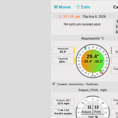
Μενού
Σπίτι
Ca
1:37:18 pm
Πέμ Αυγ 6, 2026
Να εχετε μια ομορφη μερα
1
2
θερμοκρασία °C
20
19
21
Φαρενάιτ
18
22
84.9°
θ
17
23
16
29.4°
24
15
25
Υγρασία
↑
29.4°
↓
18.1°
14
26
82% ↑
13
27
12
28
Σημ
11
29
10
30
|
9
31
8
32
Γραφικές παραστάσεις
- Πρόβλεψη
Ανεμος | Ριπή - mph
V
Ανεμος (Μ.)
Ριπ
VVD
VVA
10.5 mph
VD
VA
1
11
13
DVD
AVA
3 Bft
Ανεμος
Ριπή
D
E
Απαλό αεράκι
1
1
189°
N
DND
ANA