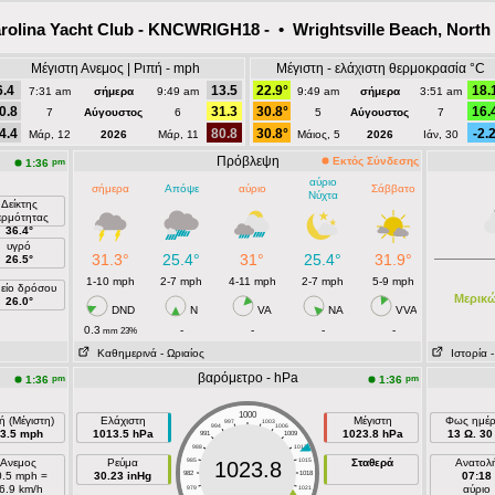
rolina Yacht Club - KNCWRIGH18 - • Wrightsville Beach, North 
Μέγιστη Ανεμος | Ριπή - mph
Μέγιστη - ελάχιστη θερμοκρασία °C
6.4
13.5
22.9°
18.
7:31 am
σήμερα
9:49 am
9:49 am
σήμερα
3:51 am
0.8
31.3
30.8°
16.
7
Αύγουστος
6
5
Αύγουστος
7
4.4
80.8
30.8°
-2.
Μάρ, 12
2026
Μάρ, 11
Μάιος, 5
2026
Ιάν, 30
Πρόβλεψη
Εκτός Σύνδεσης
pm
1:36
αύριο
σήμερα
Απόψε
αύριο
Σάββατο
Νύχτα
Δείκτης
ερμότητας
36.4°
υγρό
31.3°
25.4°
31°
25.4°
31.9°
26.5°
1-10 mph
2-7 mph
4-11 mph
2-7 mph
5-9 mph
είο δρόσου
Μερικ
26.0°
DND
N
VA
NA
VVA
0.3
-
-
-
-
mm 23%
Καθημερινά
- Ωριαίος
Ιστορία
βαρόμετρο - hPa
pm
pm
1:36
1:36
1000
ή (Μέγιστη)
Ελάχιστη
Μέγιστη
Φως ημέ
997
1003
994
1006
3.5 mph
1013.5 hPa
1023.8 hPa
13 Ω. 30 
991
1009
988
1012
Ανεμος
Ρεύμα
985
1015
Σταθερά
Ανατολ
1023.8
0.5 mph =
30.23 inHg
982
1018
07:18
6.9 km/h
αύριο
979
1021