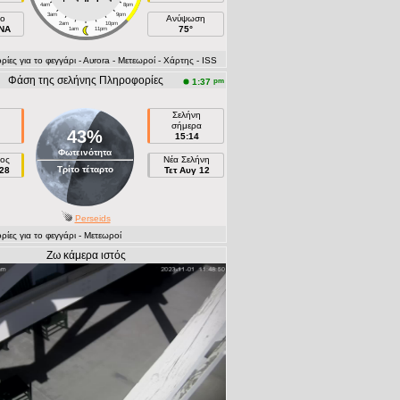
4am
8pm
3am
9pm
ιο
Ανύψωση
2am
10pm
NNA
75°
1am
11pm
ες για το φεγγάρι
- Αυrora
- Μετεωροί
- Χάρτης
- ISS
Φάση της σελήνης Πληροφορίες
pm
1:37
Σελήνη
σήμερα
43%
15:14
Φωτεινότητα
ος
Νέα Σελήνη
Τρίτο τέταρτο
28
Τετ Αυγ 12
Perseids
ες για το φεγγάρι
- Μετεωροί
Ζω κάμερα ιστός