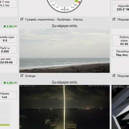
4.7 m/s
976
1024
9.1 kts
973
1027
Aζιμούθ
|
970
1030
155.2° 
964
1036
Γραφικές παραστάσεις
- Πρόβλεψη
- Χάρτης
Πληροφορί
Ζω κάμερα ιστός
pm
1:36
ευταία ώρα
Σελήνη
0.0
αύριο
01:36
Τιμή/ ω
0.000
Πανσέλην
Παρ Αυγ 
Last rain
022-05-06
Enlarge
Πληροφορί
Ζω κάμερα ιστός
pm
1:36
Λάμψη
Lux