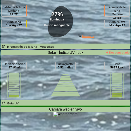
Salida de la luna
Puesta de la
Mañana
luna
27%
01:22
Mañana
16:23
Iluminada
Luna llena
Luna Nueva
Cuarto menguante
Jue Ago 27
Mie Ago 12
Perseids
Información de la luna
- Meteoritos
Solar - Índice UV - Lux
Desconectado
Radiación solar
Ultravioleta
Brillo
47 W/m²
0.52 Índice
5627 Lux
Guía UV
Cámara web en vivo