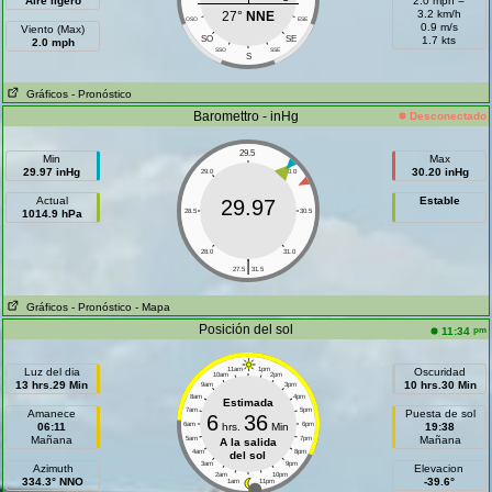
Aire ligero
2.0 mph =
3.2 km/h
27°
NNE
OSO
ESE
0.9 m/s
Viento (Max)
SO
SE
1.7 kts
2.0 mph
SSO
SSE
S
Gráficos
- Pronóstico
Baromettro - inHg
Desconectado
29.5
Min
Max
29.97 inHg
30.20 inHg
29.0
30.0
Actual
Estable
29.97
1014.9 hPa
28.5
30.5
28.0
31.0
|
27.5
31.5
Gráficos
- Pronóstico
- Mapa
Posición del sol
pm
11:34
Luz del dia
11am
1pm
Oscuridad
10am
2pm
13 hrs.29 Min
10 hrs.30 Min
9am
3pm
8am
4pm
Estimada
7am
5pm
Amanece
Puesta de sol
6
36
06:11
6am
hrs.
Min
6pm
19:38
Mañana
Mañana
5am
7pm
A la salida
4am
8pm
del sol
3am
9pm
Azimuth
Elevacion
2am
10pm
334.3° NNO
-39.6°
1am
11pm