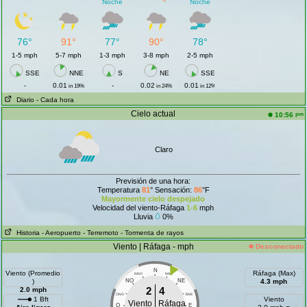
Noche
Noche
76°
91°
77°
90°
78°
1-5 mph
5-7 mph
1-3 mph
3-8 mph
2-5 mph
SSE
NNE
S
NE
SSE
-
0.01
-
0.02
0.01
in 19%
in 24%
in 12%
Diario
- Cada hora
Cielo actual
pm
10:56
Claro
Previsión de una hora:
Temperatura
81
° Sensación:
86
°F
Mayormente cielo despejado
Velocidad del viento-Ráfaga
1-6
mph
Lluvia
0%
Historia
- Aeropuerto
- Terremoto
- Tormenta de rayos
Viento | Ráfaga - mph
Desconectado
N
Viento (Promedio
Ráfaga (Max)
NNO
NNE
)
NO
NE
4.3 mph
2
4
2.0 mph
ONO
ENE
1 Bft
Viento
Viento
Ráfaga
O
E