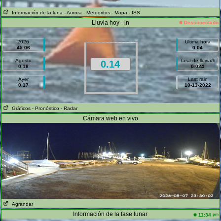
Información de la luna
- Aurora
- Meteoritos
- Mapa
- ISS
Lluvia hoy - in
Desconectado
2026
Ultima hora
45.06
0.04
Agosto
Tasa de lluvia/h
0.14
0.18
0.024
Ayer
Last rain
0.17
10-13-2022
Gráficos
- Pronóstico
- Radar
Cámara web en vivo
Agrandar
Información de la fase lunar
pm
11:34