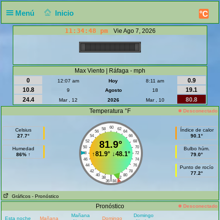
Menú
Inicio
°C
11:34:48 pm
Vie Ago 7, 2026
Max Viento | Ráfaga - mph
0
0.9
12:07 am
Hoy
8:11 am
10.8
19.1
9
Agosto
18
24.4
80.8
Mar , 12
2026
Mar , 10
Temperatura °F
Desconectado
60
58
62
Celsius
Índice de calor
56
64
27.7°
90.1°
54
66
52
81.9°
68
50
70
Humedad
Bulbo húm.
↑
81.9°
↓
48.1°
48
72
86% ↑
79.0°
46
74
44
76
Punto de rocío
42
78
77.2°
40
80
|
38
82
36
84
Gráficos
- Pronóstico
Pronóstico
Desconectado
Mañana
Domingo
Esta noche
Mañana
Domingo