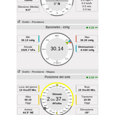
Calmo
0.0 mph =
0.0 km/h
0°
N
OSO
ESE
0.0 m/s
Direzione (Media)
SW
SE
0.0 kts
N 0°
SSW
SSE
S
Grafici
- Previsione
Barometro - inHg
am
3:32
29.5
Min
Max
30.13 inHg
30.20 inHg
29.0
30.0
Attuale
Diminuzione ↓
30.14
1020.7 hPa
28.5
30.5
-0.040 inHg
28.0
31.0
|
27.5
31.5
Grafici
- Previsione
- Mappa
Posizione del sole
am
3:32
Luce del giorno
11am
1pm
Buio
10am
2pm
13 Ore29 Min.
10 Ore30 Min.
9am
3pm
8am
4pm
Stimato
7am
5pm
Alba
Tramonto
2
37
06:10
6am
Ore
Min.
6pm
19:39
Oggi
Oggi
5am
7pm
All'alba
4am
8pm
3am
9pm
Azimut
Elevazione
2am
10pm
44.5° NE
-30°
1am
11pm