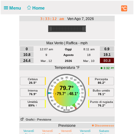
Menu
Home
°C
3:33:12 am
Ven Ago 7, 2026
Max Vento | Raffica - mph
0
0.9
12:07 am
Oggi
8:11 am
10.8
19.1
9
Agosto
18
24.4
80.8
Mar , 12
2026
Mar , 10
Temperatura °F
am
3:32
60
58
62
Celsius
Percepita
56
64
26.5°
86.2°
54
66
52
79.7°
68
50
70
Interna
Bulbo umido
↑
79.7°
↓
48.1°
48
72
76.9°
78.1°
46
74
44
76
Umidità
Punto di rugiada
42
78
89% ↑
76.2°
40
80
|
38
82
36
84
Grafici
- Previsione
Previsione
Disconnesso
Venerdì
Venerdì
Venerdì
Venerdì
Sabato