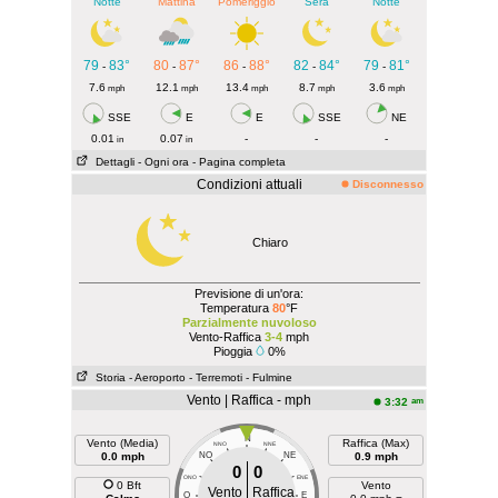
Notte
Mattina
Pomeriggio
Sera
Notte
79
83°
80
87°
86
88°
82
84°
79
81°
-
-
-
-
-
7.6
12.1
13.4
8.7
3.6
mph
mph
mph
mph
mph
SSE
E
E
SSE
NE
0.01
0.07
-
-
-
in
in
Dettagli
- Ogni ora
- Pagina completa
Condizioni attuali
Disconnesso
Chiaro
Previsione di un'ora:
Temperatura
80
°F
Parzialmente nuvoloso
Vento-Raffica
3-4
mph
Pioggia
0%
Storia
- Aeroporto
- Terremoti
- Fulmine
Vento | Raffica - mph
am
3:32
N
Vento (Media)
Raffica (Max)
NNO
NNE
0.0 mph
NO
NE
0.9 mph
0
0
ONO
ENE
0 Bft
Vento
Vento
Raffica
O
E