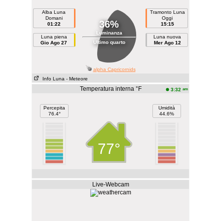
Alba Luna
Tramonto Luna
Domani
Oggi
36%
01:22
15:15
Luminanza
Luna piena
Luna nuova
Ultimo quarto
Gio Ago 27
Mer Ago 12
alpha Capricornids
Info Luna
- Meteore
Temperatura interna °F
am
3:32
Percepita
Umidità
76.4°
44.6%
77°
Live-Webcam