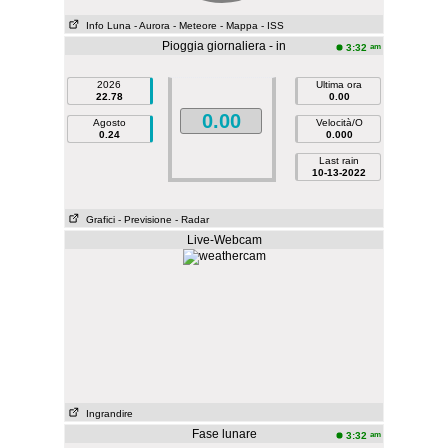
Info Luna
- Aurora
- Meteore
- Mappa
- ISS
Pioggia giornaliera - in
am
3:32
2026
Ultima ora
22.78
0.00
0.00
Agosto
Velocità/O
0.24
0.000
Last rain
10-13-2022
Grafici
- Previsione
- Radar
Live-Webcam
Ingrandire
Fase lunare
am
3:32