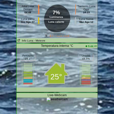
Alba Luna
Tramonto Luna
Domani
Oggi
7%
04:48
18:19
Luminanza
Luna piena
Luna nuova
Luna calante
Gio Ago 27
Mer Ago 12
alpha Capricornids
Info Luna
- Meteore
Temperatura interna °C
am
5:44
Percepita
Umidità
25.1°
44.5%
25°
Live-Webcam