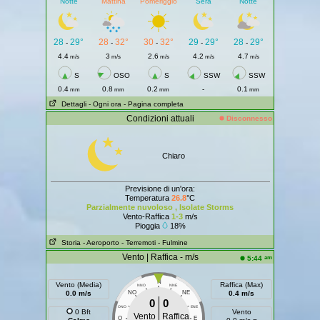
Notte
Mattina
Pomeriggio
Sera
Notte
28
29°
28
32°
30
32°
29
29°
28
29°
-
-
-
-
-
4.4
3
2.6
4.2
4.7
m/s
m/s
m/s
m/s
m/s
S
OSO
S
SSW
SSW
0.4
0.8
0.2
-
0.1
mm
mm
mm
mm
Dettagli
- Ogni ora
- Pagina completa
Condizioni attuali
Disconnesso
Chiaro
Previsione di un'ora:
Temperatura
26.8
°C
Parzialmente nuvoloso , Isolate Storms
Vento-Raffica
1-3
m/s
Pioggia
18%
Storia
- Aeroporto
- Terremoti
- Fulmine
Vento | Raffica - m/s
am
5:44
N
Vento (Media)
Raffica (Max)
NNO
NNE
0.0 m/s
NO
NE
0.4 m/s
0
0
ONO
ENE
0 Bft
Vento
Vento
Raffica
O
E