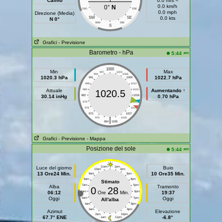
Calmo
0.0 m/s =
0.0 km/h
0°
N
OSO
ESE
0.0 mph
Direzione (Media)
SW
SE
0.0 kts
N 0°
SSW
SSE
S
Grafici
- Previsione
Barometro - hPa
am
5:44
1000
Min
Max
997
1003
994
1006
1020.3 hPa
1022.7 hPa
991
1009
988
1012
Attuale
985
1015
Aumentando ↑
1020.5
30.14 inHg
982
1018
0.70 hPa
979
1021
976
1024
973
1027
|
970
1030
964
1036
Grafici
- Previsione
- Mappa
Posizione del sole
am
5:44
Luce del giorno
11am
1pm
Buio
10am
2pm
13 Ore24 Min.
10 Ore35 Min.
9am
3pm
8am
4pm
Stimato
7am
5pm
Alba
Tramonto
0
28
06:12
6am
Ore
Min.
6pm
19:37
Oggi
Oggi
5am
7pm
All'alba
4am
8pm
3am
9pm
Azimut
Elevazione
2am
10pm
67.7° ENE
-6.8°
1am
11pm