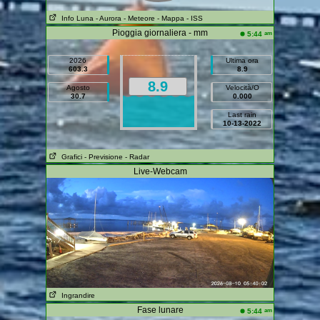
Info Luna
- Aurora
- Meteore
- Mappa
- ISS
Pioggia giornaliera - mm
am
5:44
2026
Ultima ora
603.3
8.9
8.9
Agosto
Velocità/O
30.7
0.000
Last rain
10-13-2022
Grafici
- Previsione
- Radar
Live-Webcam
Ingrandire
Fase lunare
am
5:44