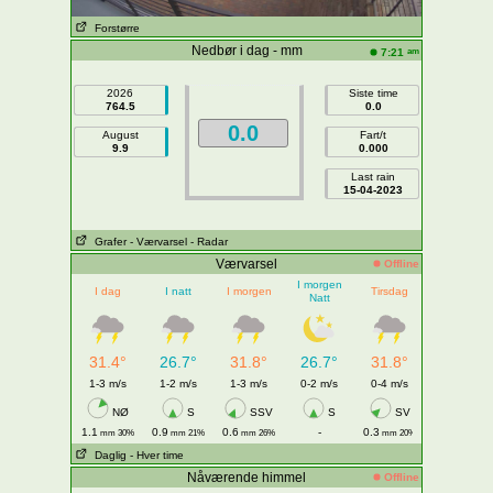
Forstørre
Nedbør i dag - mm
am
7:21
2026
Siste time
764.5
0.0
0.0
August
Fart/t
9.9
0.000
Last rain
15-04-2023
Grafer
- Værvarsel
- Radar
Værvarsel
Offline
I morgen
I dag
I natt
I morgen
Tirsdag
Natt
31.4°
26.7°
31.8°
26.7°
31.8°
1-3 m/s
1-2 m/s
1-3 m/s
0-2 m/s
0-4 m/s
NØ
S
SSV
S
SV
1.1
0.9
0.6
-
0.3
mm 30%
mm 21%
mm 26%
mm 20%
Daglig
- Hver time
Nåværende himmel
Offline