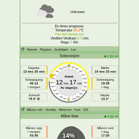
Unknown
En times prognose:
Temperatur
26.2
°C
For det meste sol
Vindfart-Vindkast
1-3
m/s
Regn
0%
Historie
- Flyplass
- Jordskjelv
- Lyn
Solposisjon
am
7:21
Dagslys
11am
1pm
Mørke
10am
2pm
13 tms 26 min
10 tms 33 min
9am
3pm
8am
4pm
Antatt
7am
5pm
Soloppgang
Solnedgang
12
17
06:12
6am
tms
min
6pm
19:38
I morgen
I dag
5am
7pm
Av dagslys
4am
8pm
3am
9pm
Azimuth
Høyde
2am
10pm
79.5° Ø
13.3°
1am
11pm
Månen info
- Nordlys
- Meteorer
- Kart
- ISS
Måne fase
am
7:21
Månen opp
Månen ned
I morgen
I dag
14%
03:36
17:26