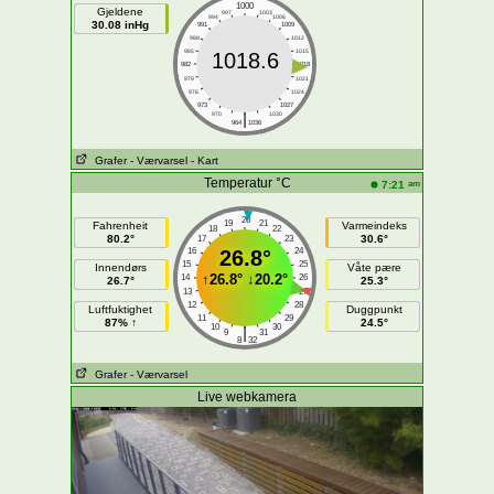
1000
Gjeldene
997
1003
994
1006
30.08 inHg
991
1009
988
1012
985
1015
1018.6
982
1018
979
1021
976
1024
973
1027
|
970
1030
964
1036
Grafer
- Værvarsel
- Kart
Temperatur °C
am
7:21
20
19
21
Fahrenheit
Varmeindeks
18
22
80.2°
30.6°
17
23
16
26.8°
24
15
25
Innendørs
Våte pære
↑
26.8°
↓
20.2°
14
26
26.7°
25.3°
13
27
12
28
Luftfuktighet
Duggpunkt
11
29
87% ↑
24.5°
10
30
|
9
31
8
32
Grafer
- Værvarsel
Live webkamera