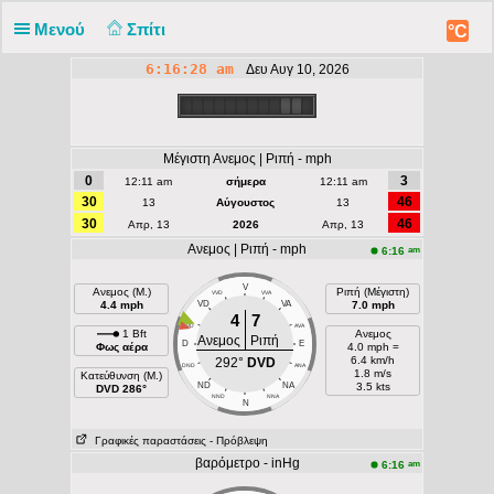
Μενού
Σπίτι
°C
6:16:28 am
Δευ Αυγ 10, 2026
Μέγιστη Ανεμος | Ριπή - mph
0
3
12:11 am
σήμερα
12:11 am
30
46
13
Αύγουστος
13
30
46
Απρ, 13
2026
Απρ, 13
Ανεμος | Ριπή - mph
am
6:16
V
Ανεμος (Μ.)
Ριπή (Μέγιστη)
VVD
VVA
4.4 mph
VD
VA
7.0 mph
4
7
DVD
AVA
1 Bft
Ανεμος
Ανεμος
Ριπή
D
E
Φως αέρα
4.0 mph =
6.4 km/h
292°
DVD
DND
ANA
1.8 m/s
Κατεύθυνση (Μ.)
ND
NA
3.5 kts
DVD 286°
NND
NNA
N
Γραφικές παραστάσεις
- Πρόβλεψη
βαρόμετρο - inHg
am
6:16