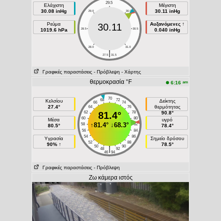
29.5
Ελάχιστη
Μέγιστη
30.08 inHg
30.11 inHg
29.0
30.0
Ρεύμα
Αυξανόμενες ↑
30.11
1019.6 hPa
28.5
30.5
0.040 inHg
28.0
31.0
|
27.5
31.5
Γραφικές παραστάσεις
- Πρόβλεψη
- Χάρτης
θερμοκρασία °F
am
6:16
70
68
72
Κελσίου
Δείκτης
66
74
27.4°
θερμότητας
64
76
62
81.4°
78
90.8°
60
80
Μέσα
υγρό
↑
81.4°
↓
68.3°
58
82
80.5°
78.4°
56
84
54
86
Υγρασία
Σημείο δρόσου
52
88
90% ↑
78.5°
50
90
|
48
92
46
94
Γραφικές παραστάσεις
- Πρόβλεψη
Ζω κάμερα ιστός