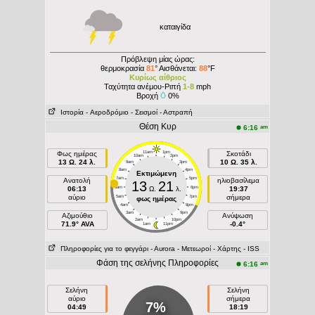
καταιγίδα
Πρόβλεψη μίας ώρας:
θερμοκρασία
81
° Αισθάνεται:
88
°F
Κυρίως αίθριος
Ταχύτητα ανέμου-Ριπή
1-8
mph
Βροχή
0%
Ιστορία
- Aεροδρόμιο
- Σεισμοί
- Αστραπή
Θέση Κυρ
am
6:16
Φως ημέρας
11am
1pm
Σκοτάδι
10am
2pm
13 Ω. 24 λ.
10 Ω. 35 λ.
9am
3pm
8am
4pm
Εκτιμώμενη
7am
5pm
Ανατολή
ηλιοβασίλεμα
13
21
06:13
6am
Ω.
λ.
6pm
19:37
αύριο
σήμερα
5am
7pm
φως ημέρας
4am
8pm
3am
9pm
Aζιμούθιο
Ανύψωση
2am
10pm
71.9° AVA
-0.4°
1am
11pm
Πληροφορίες για το φεγγάρι
- Αυrora
- Μετεωροί
- Χάρτης
- ISS
Φάση της σελήνης Πληροφορίες
am
6:16
Σελήνη
Σελήνη
αύριο
σήμερα
7%
04:49
18:19