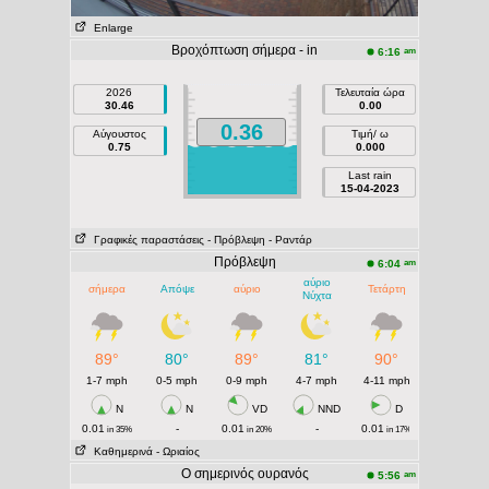
Enlarge
Βροχόπτωση σήμερα - in
am
6:16
2026
Τελευταία ώρα
30.46
0.00
0.36
Αύγουστος
Τιμή/ ω
0.75
0.000
Last rain
15-04-2023
Γραφικές παραστάσεις
- Πρόβλεψη
- Ραντάρ
Πρόβλεψη
am
6:04
αύριο
σήμερα
Απόψε
αύριο
Τετάρτη
Νύχτα
89°
80°
89°
81°
90°
1-7 mph
0-5 mph
0-9 mph
4-7 mph
4-11 mph
N
N
VD
NND
D
0.01
-
0.01
-
0.01
in 35%
in 20%
in 17%
Καθημερινά
- Ωριαίος
Ο σημερινός ουρανός
am
5:56