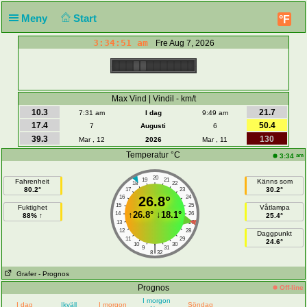
Meny
Start
°F
3:34:51 am
Fre Aug 7, 2026
Max Vind | Vindil - km/t
10.3
21.7
7:31 am
I dag
9:49 am
17.4
50.4
7
Augusti
6
39.3
130
Mar , 12
2026
Mar , 11
Temperatur °C
am
3:34
20
19
21
Fahrenheit
Känns som
18
22
80.2°
30.2°
17
23
16
26.8°
24
15
25
Fuktighet
Våtlampa
↑
26.8°
↓
18.1°
14
26
88% ↑
25.4°
13
27
12
28
Daggpunkt
11
29
24.6°
10
30
|
9
31
8
32
Grafer
- Prognos
Prognos
Off-line
I morgon
I dag
Ikväll
I morgon
Söndag