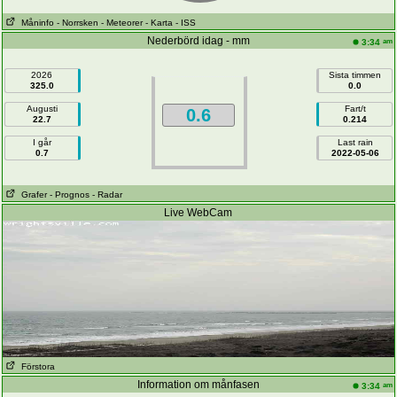
Måninfo
- Norrsken
- Meteorer
- Karta
- ISS
Nederbörd idag - mm
am
3:34
2026
Sista timmen
325.0
0.0
Augusti
Fart/t
0.6
22.7
0.214
I går
Last rain
0.7
2022-05-06
Grafer
- Prognos
- Radar
Live WebCam
Förstora
Information om månfasen
am
3:34