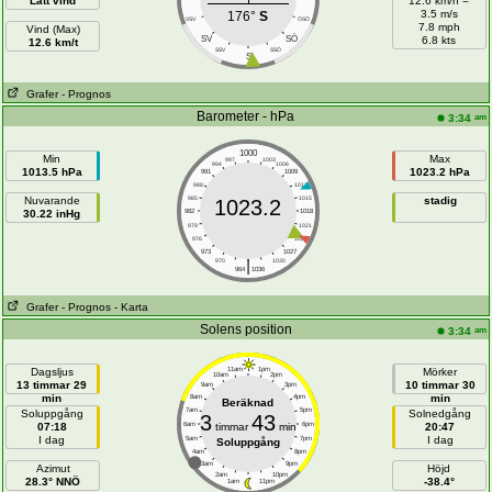
Lätt vind
12.6 km/h =
3.5 m/s
176°
S
VSV
ÖSÖ
7.8 mph
Vind (Max)
SÖ
SV
6.8 kts
12.6 km/t
SSV
SSÖ
S
Grafer
- Prognos
Barometer - hPa
am
3:34
1000
Min
Max
997
1003
994
1006
1013.5 hPa
1023.2 hPa
991
1009
988
1012
Nuvarande
985
1015
stadig
1023.2
30.22 inHg
982
1018
979
1021
976
1024
973
1027
|
970
1030
964
1036
Grafer
- Prognos
- Karta
Solens position
am
3:34
Dagsljus
11am
1pm
Mörker
10am
2pm
13 timmar 29
10 timmar 30
9am
3pm
min
min
8am
4pm
Beräknad
7am
5pm
Soluppgång
Solnedgång
3
43
07:18
6am
timmar
min
6pm
20:47
I dag
I dag
5am
7pm
Soluppgång
4am
8pm
3am
9pm
Azimut
Höjd
2am
10pm
28.3° NNÖ
-38.4°
1am
11pm