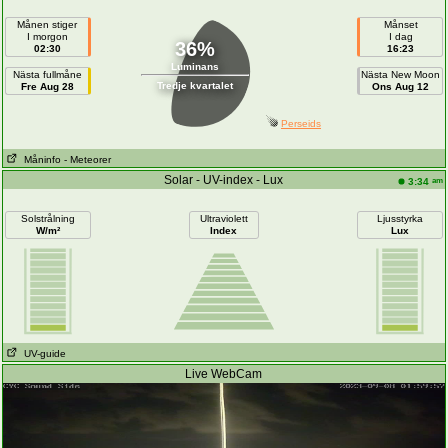
Månen stiger
Månset
I morgon
I dag
36%
02:30
16:23
Luminans
Nästa fullmåne
Nästa New Moon
Tredje kvartalet
Fre Aug 28
Ons Aug 12
Perseids
Måninfo
- Meteorer
Solar - UV-index - Lux
am
3:34
Solstrålning
Ultraviolett
Ljusstyrka
W/m²
Index
Lux
UV-guide
Live WebCam