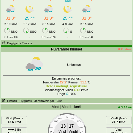
Natt
31.3°
25.4°
31.9°
25.4°
31.8°
6-19 km/t
2-12 km/t
8-15 km/t
4-8 km/t
5-15 km/t
NNÖ
SSÖ
NNÖ
S
NNÖ
0.1
-
0.1
-
0.1
mm 11%
mm 12%
mm 14%
Dagligen
- Timtaxa
Nuvarande himmel
Off-line
Unknown
En timmes prognos:
Temperatur
27.2
° Känner:
31.1
°C
Delvis molnigt, regnskurar
Vindhastighet-Vindil
4-13
km/h
Regn
10%
Historik
- Flygplats
- Jordbävningar
- Blixt
Vind | Vindil - km/t
am
3:34
N
Vind (Gen. )
Vindil (Max)
NNV
NNÖ
NÖ
12.6 km/t
NV
21.7 km/t
13
17
VNV
ÖNÖ
2 Bft
Vind
Vind
Vindil
V
E