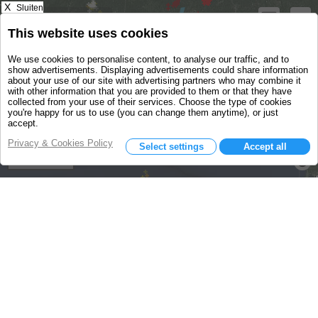
X
Sluiten