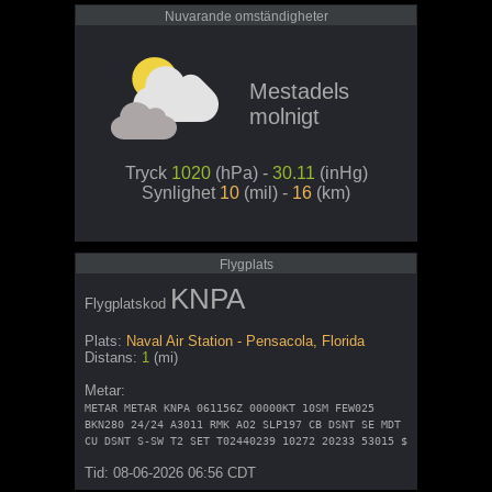
Nuvarande omständigheter
Mestadels
molnigt
Tryck
1020
(hPa) -
30.11
(inHg)
Synlighet
10
(mil) -
16
(km)
Flygplats
KNPA
Flygplatskod
Plats:
Naval Air Station - Pensacola, Florida
Distans:
1
(mi)
Metar:
METAR METAR KNPA 061156Z 00000KT 10SM FEW025
BKN280 24/24 A3011 RMK AO2 SLP197 CB DSNT SE MDT
CU DSNT S-SW T2 SET T02440239 10272 20233 53015 $
Tid: 08-06-2026 06:56 CDT