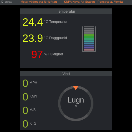
X
Metar väderdata för luftfart KNPA Naval Air Station - Pensacola, Florida
Stänga
Temperatur
24.4
°C Temperatur
23.9
°C Daggpunkt
97
% Fuktighet
Vind
0
MPH
0
KM/T
Lugn
0
N
M/S
0
KTS