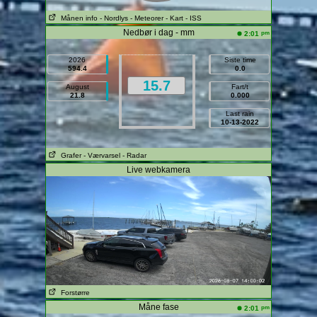
Månen info
- Nordlys
- Meteorer
- Kart
- ISS
Nedbør i dag - mm
pm
2:01
2026
Siste time
594.4
0.0
15.7
August
Fart/t
21.8
0.000
Last rain
10-13-2022
Grafer
- Værvarsel
- Radar
Live webkamera
Forstørre
Måne fase
pm
2:01