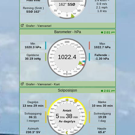
Flau vind
3.4 km/h =
0.9 m/s
162°
SSØ
VSV
ØSØ
2.1 mph
Retning (Snitt )
SV
SØ
1.8 kts
SSØ 162°
SSV
SSØ
S
Grafer
- Værvarsel
Barometer - hPa
pm
2:01
1000
Min
Max
997
1003
994
1006
1020.3 hPa
1022.7 hPa
991
1009
988
1012
Gjeldene
985
1015
Fallende ↓
1022.4
30.19 inHg
982
1018
-1.30 hPa
979
1021
976
1024
973
1027
|
970
1030
964
1036
Grafer
- Værvarsel
- Kart
Solposisjon
pm
2:01
Dagslys
11am
1pm
Mørke
10am
2pm
13 tms 29 min
10 tms 30 min
9am
3pm
8am
4pm
Antatt
7am
5pm
Soloppgang
Solnedgang
5
38
06:11
6am
tms
min
6pm
19:39
I morgen
I dag
5am
7pm
Av dagslys
4am
8pm
3am
9pm
Azimuth
Høyde
2am
10pm
230.3° SV
69.4°
1am
11pm