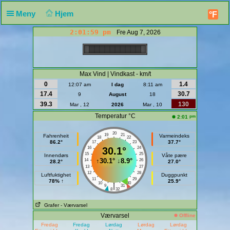
Meny
Hjem
°F
2:01:59 pm
Fre Aug 7, 2026
Max Vind | Vindkast - km/t
0
1.4
12:07 am
I dag
8:11 am
17.4
30.7
9
August
18
39.3
130
Mar , 12
2026
Mar , 10
Temperatur °C
pm
2:01
20
19
21
Fahrenheit
Varmeindeks
18
22
86.2°
37.7°
17
23
16
30.1°
24
15
25
Innendørs
Våte pære
↑
30.1°
↓
8.9°
14
26
28.2°
27.0°
13
27
12
28
Luftfuktighet
Duggpunkt
11
29
78% ↑
25.9°
10
30
|
9
31
8
32
Grafer
- Værvarsel
Værvarsel
Offline
Fredag
Fredag
Lørdag
Lørdag
Lørdag