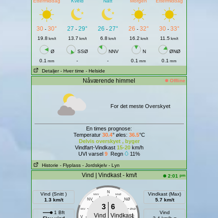
Ettermiddag
Kveld
Natt
Morgen
Ettermiddag
30
30°
27
29°
26
27°
26
32°
30
33°
-
-
-
-
-
19.8
13.7
6.8
16.2
11.5
km/t
km/t
km/t
km/t
km/t
Ø
SSØ
NNV
N
ØNØ
0.1
-
-
0.1
0.1
mm
mm
mm
Detaljer
- Hver time
- Helside
Nåværende himmel
Offline
For det meste Overskyet
En times prognose:
Temperatur
30.4
° øles:
36.5
°C
Delvis overskyet , byger
Vindfart-Vindkast
15-20
km/h
UVI varsel
9
Regn
11%
Historie
- Flyplass
- Jordskjelv
- Lyn
Vind | Vindkast - km/t
pm
2:01
N
Vind (Snitt )
Vindkast (Max)
NNV
NNØ
1.3 km/t
NV
NØ
5.7 km/t
3
6
VNV
ØNØ
1 Bft
Vind
Vind
Vindkast
V
E