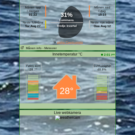
Månen opp
Månen ned
I morgen
I dag
31%
01:22
15:15
Luminans
Neste fullmåne
Neste nye måne
Tredje kvartal
Tor Aug 27
Ons Aug 12
alpha Capricornids
Månen info
- Meteorer
Innetemperatur °C
pm
2:01
Føles som
Luftfuktighet
28.7°
48.8%
28°
Live webkamera