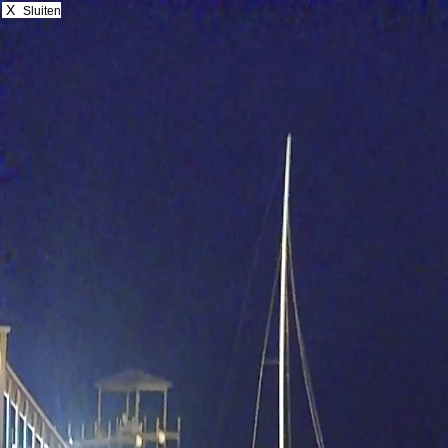
X
Sluiten