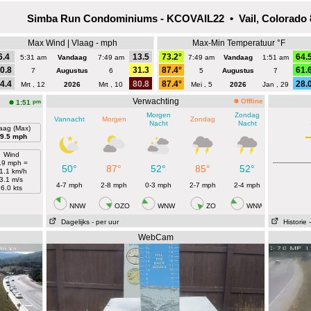
Simba Run Condominiums - KCOVAIL22 • Vail, Colorado 
Max Wind | Vlaag - mph
Max-Min Temperatuur °F
6.4
13.5
73.2°
64.
5:31 am
Vandaag
7:49 am
7:49 am
Vandaag
1:51 am
0.8
31.3
87.4°
61.
7
Augustus
6
5
Augustus
7
4.4
80.8
87.4°
28.
Mrt , 12
2026
Mrt , 10
Mei , 5
2026
Jan , 29
Verwachting
Offline
pm
1:51
Morgen
Zondag
Vannacht
Morgen
Zondag
Nacht
Nacht
aag (Max)
9.5 mph
Wind
.9 mph =
50°
87°
52°
85°
52°
1.1 km/h
3.1 m/s
4-7 mph
2-8 mph
0-3 mph
2-7 mph
2-4 mph
6.0 kts
NNW
OZO
WNW
ZO
WNW
Dagelijks
- per uur
Historie
WebCam