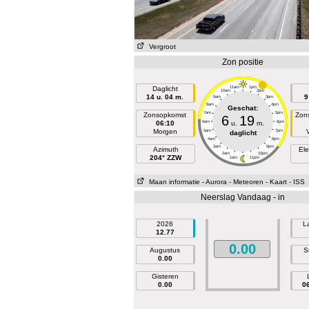
Vergroot
Zon positie
Daglicht
11am
1pm
10am
2pm
14 u. 04 m.
9
9am
3pm
8am
4pm
Geschat:
7am
5pm
Zonsopkomst
Zon
6
19
06:10
6am
u.
m.
6pm
Morgen
5am
7pm
daglicht
4am
8pm
3am
9pm
Azimuth
Ele
2am
10pm
204° ZZW
1am
11pm
Maan informatie
- Aurora
- Meteoren
- Kaart
- ISS
Neerslag Vandaag - in
2026
L
12.77
0.00
Augustus
S
0.00
Gisteren
0.00
0