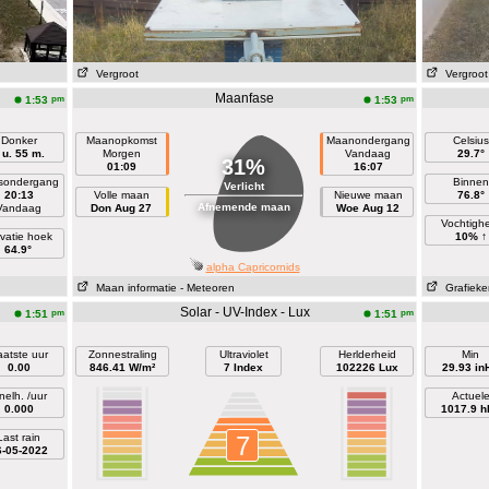
Vergroot
Vergroot
Maanfase
pm
pm
1:53
1:53
Donker
Maanopkomst
Maanondergang
Celsius
 u. 55 m.
Morgen
Vandaag
29.7°
31%
01:09
16:07
sondergang
Binnen
Verlicht
20:13
Volle maan
Nieuwe maan
76.8°
Afnemende maan
Vandaag
Don Aug 27
Woe Aug 12
Vochtigh
vatie hoek
10% ↑
64.9°
alpha Capricornids
Maan informatie
- Meteoren
Grafieke
Solar - UV-Index - Lux
pm
pm
1:51
1:51
aatste uur
Zonnestraling
Ultraviolet
Herlderheid
Min
0.00
846.41 W/m²
7 Index
102226 Lux
29.93 in
nelh. /uur
Actuel
0.000
1017.9 h
Last rain
7
6-05-2022