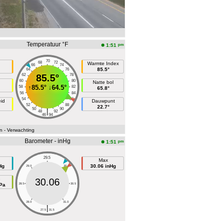
Temperatuur °F
pm
1:51
70
68
72
Warmte Index
66
74
85.5°
64
76
62
85.5°
78
60
80
Natte bol
↑
85.5°
↓
64.5°
58
82
65.8°
56
84
54
86
eid
Dauwpunt
52
88
22.7°
50
90
|
48
92
46
94
n
- Verwachting
Barometer - inHg
pm
1:51
29.5
Max
Hg
30.06 inHg
29.0
30.0
e
30.06
Pa
28.5
30.5
28.0
31.0
|
27.5
31.5