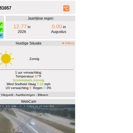
81657
°C
Jaarlijkse regen
5°
12.77
0.00
in
in
6°
2026
Augustus
0°
Huidige Situatie
Offline
Zonnig
1 uur verwachting:
Temperatuur
87
°F
Grotendeels zonnig
Wind Snelheid-Vlaag
7-10
mph
UV verwachting
9
Regen
0%
- Vliegveld
- Aardbevingen
- Bliksem
WebCam