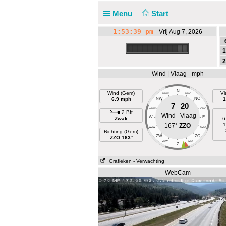
Menu
Start
1:53:40 pm
Vrij Aug 7, 2026
1
2
Wind | Vlaag - mph
N
Wind (Gem)
Vl
NNW
NNO
6.9 mph
NW
NO
1
7
20
WNW
ONO
2 Bft
Wind
Vlaag
W
E
Zwak
6
1
167°
ZZO
WZW
OZO
Richting (Gem)
ZW
ZO
ZZO 163°
ZZW
ZZO
Z
Grafieken
- Verwachting
WebCam