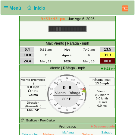
Menú
Inicio
°C
9:53:43 pm
Jue Ago 6, 2026
Max Viento | Ráfaga - mph
6.4
13.5
5:31 am
Hoy
7:49 am
10.8
31.3
7
Agosto
6
24.4
80.8
Mar , 12
2026
Mar , 10
Viento | Ráfaga - mph
pm
9:52
N
Viento (Promedio
Ráfaga (Max)
NNO
NNE
)
NO
NE
13.5 mph
0
6
0.0 mph
ONO
ENE
0 Bft
Viento
Viento
Ráfaga
O
E
Calma
0.0 mph =
0.0 km/h
80°
E
OSO
ESE
0.0 m/s
Direccion
SO
SE
0.0 kts
(Promedio )
SSO
SSE
ENE 73°
S
Gráficos
- Pronóstico
Pronóstico
Desconectado
Mañana
Sabado
Esta noche
Mañana
Sabado