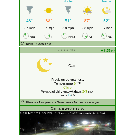
Noche
Noche
48°
88°
51°
87°
52°
2-7 mph
1-6 mph
2-8 mph
2-8 mph
1-7 mph
NNO
E
NNO
SE
NO
Diario
- Cada hora
Cielo actual
pm
8:55
Claro
Previsión de una hora:
Temperatura
64
°F
Claro
Velocidad del viento-Ráfaga
2-3
mph
Lluvia
0%
Historia
- Aeropuerto
- Terremoto
- Tormenta de rayos
Cámara web en vivo