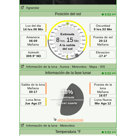
Agrandar
Posición del sol
pm
9:53
Luz del dia
11am
1pm
Oscuridad
10am
2pm
14 hrs.06 Min
9 hrs.53 Min
9am
3pm
8am
4pm
Estimada
7am
5pm
Amanece
Puesta de sol
8
15
06:09
6am
hrs.
Min
6pm
20:13
Mañana
Mañana
5am
7pm
A la salida
4am
8pm
del sol
3am
9pm
Azimuth
Elevacion
2am
10pm
309.9° NO
-17.4°
1am
11pm
Información de la luna
- Aurora
- Meteoritos
- Mapa
- ISS
Información de la fase lunar
pm
9:53
Salida de la luna
Puesta de la
Mañana
luna
38%
00:17
Mañana
16:07
Iluminada
Luna llena
Luna Nueva
Tercer cuarto
Jue Ago 27
Mie Ago 12
alpha Capricornids
Información de la luna
- Meteoritos
Temperatura °F
pm
9:52