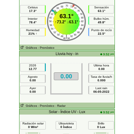
70
68
72
Celsius
Sensación
66
74
17.3°
63.1°
64
76
62
63.1°
78
60
80
Interior
Bulbo húm.
↑
73.2°
↓
63.1°
58
82
78.4°
49.8°
56
84
54
86
Humedad
Punto de rocío
52
88
21% ↑
22.5°
50
90
|
48
92
46
94
Gráficos
- Pronóstico
Lluvia hoy - in
pm
9:52
2026
Ultima hora
12.77
0.00
0.00
Agosto
Tasa de lluvia/h
0.00
0.000
Ayer
Last rain
0.00
06-05-2022
Gráficos
- Pronóstico
- Radar
Solar - Índice UV - Lux
pm
9:52
Radiación solar
Ultravioleta
Brillo
0 W/m²
0 Índice
0 Lux