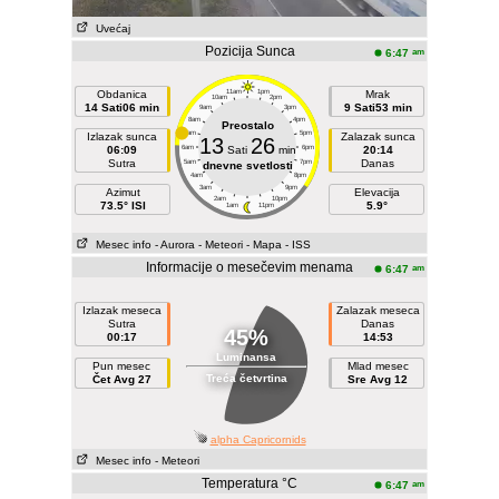
Uvećaj
Pozicija Sunca
am
6:47
Obdanica
11am
1pm
Mrak
10am
2pm
14 Sati06 min
9 Sati53 min
9am
3pm
8am
4pm
Preostalo
7am
5pm
Izlazak sunca
Zalazak sunca
13
26
06:09
6am
Sati
min
6pm
20:14
Sutra
Danas
5am
7pm
dnevne svetlosti
4am
8pm
3am
9pm
Azimut
Elevacija
2am
10pm
73.5° ISI
5.9°
1am
11pm
Mesec info
- Aurora
- Meteori
- Mapa
- ISS
Informacije o mesečevim menama
am
6:47
Izlazak meseca
Zalazak meseca
Sutra
Danas
45%
00:17
14:53
Luminansa
Pun mesec
Mlad mesec
Treća četvrtina
Čet Avg 27
Sre Avg 12
alpha Capricornids
Mesec info
- Meteori
Temperatura °C
am
6:47