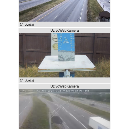
Uvećaj
UživoWebKamera
Uvećaj
UživoWebKamera