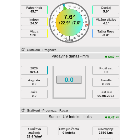
10
8
12
Fahrenheit
Osećaj
6
14
45.7°
5.9°
4
16
2
7.6°
18
0
20
Indoor
Vlažne sijalice
↑
22.9°
↓
7.6°
-2
22
24.5°
4.1°
-4
24
-6
26
Vlaga
Tačka Rose
-8
28
45% ↑
-3.6°
-10
30
|
-12
32
-14
34
Grafikoni
- Prognoza
Padavine danas - mm
am
6:47
2026
Prošli sat
324.4
0.0
0.0
Avgusta
Trend/s
0.0
0.000
Juče
Last rain
0.0
06-05-2022
Grafikoni
- Prognoza
- Radar
Sunce - UV-Indeks - Luks
am
6:47
Sunčevo
Ultraljubičasto
Osvetljenje
zračenje
0 Indeks
2850 Lux
23.6 W/m²