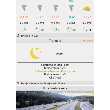
Noć
29.8°
8.7°
31.3°
10.4°
30.7°
1-3 m/s
0-2 m/s
0-3 m/s
0-2 m/s
1-3 m/s
I
SZ
I
SZ
JI
Dnevne
- / Sat
Trenutno
Offline
Vedro
Прогноза за један сат:
Temperatura
8.7
°C
Delimično oblačno , Patchy dim
Brzina vetra
1
m/s
Kiša
0%
Istorija
- Aerodrom
- Zemljotresi
- Munja
UživoWebKamera