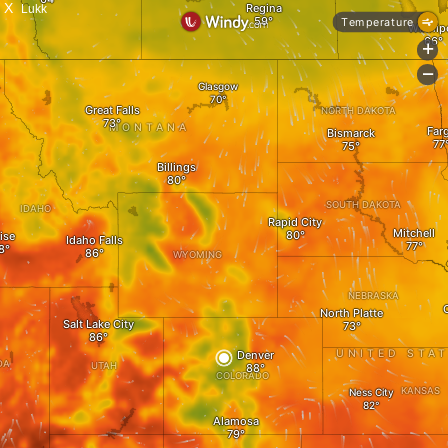
X
Lukk