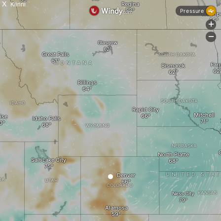
X
Kiinni