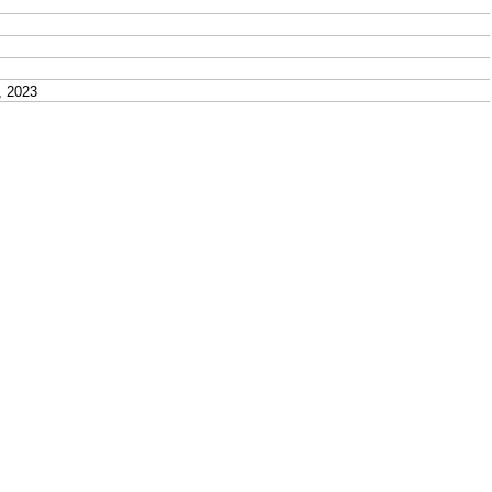
 2023
June 26, 2023
, 2023
6, 2023
une 26, 2023
6, 2023
6, 2023
 26, 2023