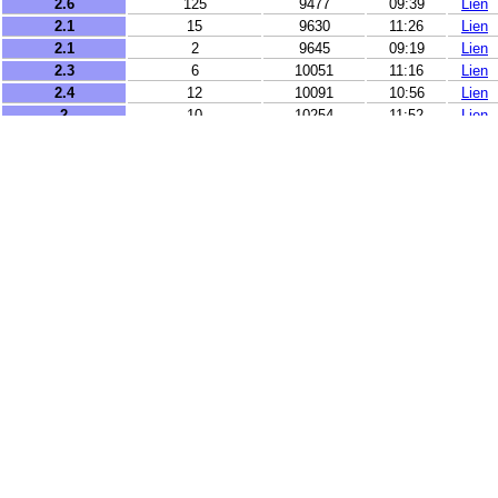
2.6
125
9477
09:39
Lien
2.1
15
9630
11:26
Lien
2.1
2
9645
09:19
Lien
2.3
6
10051
11:16
Lien
2.4
12
10091
10:56
Lien
2
10
10254
11:52
Lien
2.2
66
10366
11:30
Lien
2
7
10585
13:22
Lien
2.2
5
10586
10:08
Lien
2.9
10
10616
09:31
Lien
2
6
10628
11:34
Lien
2.9
0
10652
13:41
Lien
3
2
10710
12:57
Lien
2.6
12
10747
10:51
Lien
2
11
10749
12:52
Lien
3
16
11814
10:05
Lien
3.1
10
12131
09:08
Lien
3.1
12
12149
13:34
Lien
3.2
3
12317
11:26
Lien
3.4
7
12439
10:33
Lien
3
5
12603
11:35
Lien
2.8
10
12605
12:04
Lien
3.7
10
12680
13:38
Lien