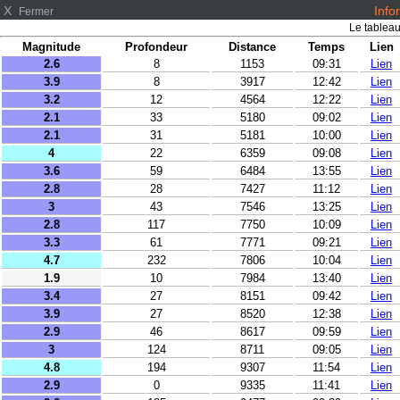
X
Info
Fermer
Le tableau 
Magnitude
Profondeur
Distance
Temps
Lien
2.6
8
1153
09:31
Lien
3.9
8
3917
12:42
Lien
3.2
12
4564
12:22
Lien
2.1
33
5180
09:02
Lien
2.1
31
5181
10:00
Lien
4
22
6359
09:08
Lien
3.6
59
6484
13:55
Lien
2.8
28
7427
11:12
Lien
3
43
7546
13:25
Lien
2.8
117
7750
10:09
Lien
3.3
61
7771
09:21
Lien
4.7
232
7806
10:04
Lien
1.9
10
7984
13:40
Lien
3.4
27
8151
09:42
Lien
3.9
27
8520
12:38
Lien
2.9
46
8617
09:59
Lien
3
124
8711
09:05
Lien
4.8
194
9307
11:54
Lien
2.9
0
9335
11:41
Lien