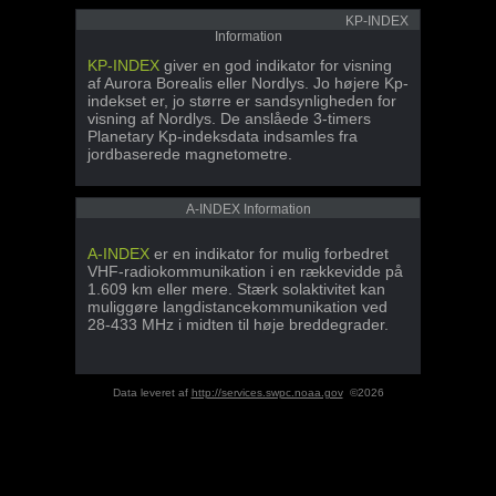
KP-INDEX
Information
KP-INDEX
giver en god indikator for visning
af Aurora Borealis eller Nordlys. Jo højere Kp-
indekset er, jo større er sandsynligheden for
visning af Nordlys. De anslåede 3-timers
Planetary Kp-indeksdata indsamles fra
jordbaserede magnetometre.
A-INDEX Information
A-INDEX
er en indikator for mulig forbedret
VHF-radiokommunikation i en rækkevidde på
1.609 km eller mere. Stærk solaktivitet kan
muliggøre langdistancekommunikation ved
28-433 MHz i midten til høje breddegrader.
Data leveret af
http://services.swpc.noaa.gov
©2026