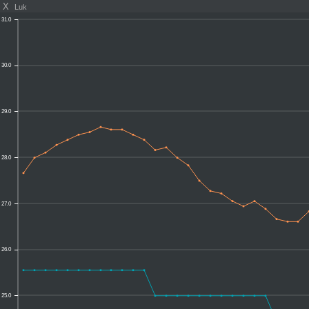
X
Luk