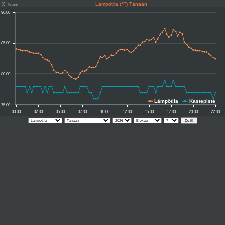
X
Lämpötila (°F) Tänään
Kiinni