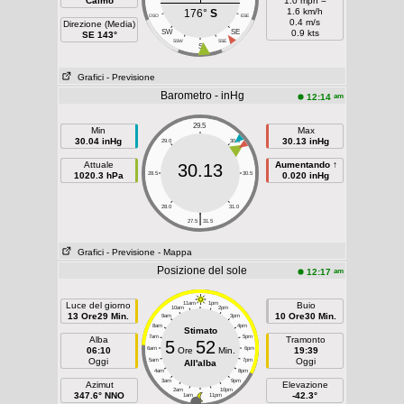
Calmo
1.0 mph =
1.6 km/h
176°
S
OSO
ESE
0.4 m/s
Direzione (Media)
SW
SE
0.9 kts
SE 143°
SSW
SSE
S
Grafici
- Previsione
Barometro - inHg
am
12:14
29.5
Min
Max
30.04 inHg
30.13 inHg
29.0
30.0
Attuale
Aumentando ↑
30.13
1020.3 hPa
28.5
30.5
0.020 inHg
28.0
31.0
|
27.5
31.5
Grafici
- Previsione
- Mappa
Posizione del sole
am
12:17
Luce del giorno
11am
1pm
Buio
10am
2pm
13 Ore29 Min.
10 Ore30 Min.
9am
3pm
8am
4pm
Stimato
7am
5pm
Alba
Tramonto
5
52
06:10
6am
Ore
Min.
6pm
19:39
Oggi
Oggi
5am
7pm
All'alba
4am
8pm
3am
9pm
Azimut
Elevazione
2am
10pm
347.6° NNO
-42.3°
1am
11pm