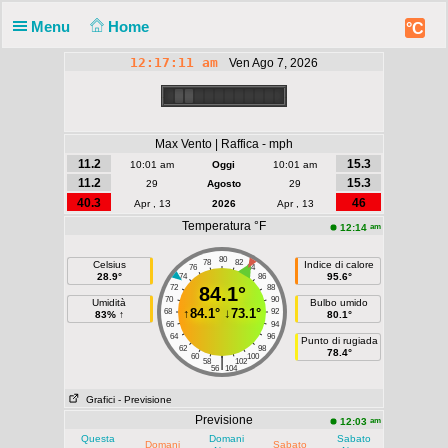
Menu
Home
°C
12:17:11 am
Ven Ago 7, 2026
Max Vento | Raffica - mph
11.2
15.3
10:01 am
Oggi
10:01 am
11.2
15.3
29
Agosto
29
40.3
46
Apr , 13
2026
Apr , 13
Temperatura °F
am
12:14
80
78
82
Celsius
Indice di calore
76
84
28.9°
95.6°
74
86
72
84.1°
88
70
90
Umidità
Bulbo umido
↑
84.1°
↓
73.1°
68
92
83% ↑
80.1°
66
94
64
96
Punto di rugiada
62
98
78.4°
60
100
|
58
102
56
104
Grafici
- Previsione
Previsione
am
12:03
Questa
Domani
Sabato
Domani
Sabato