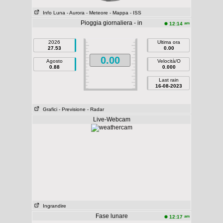
Info Luna
- Aurora
- Meteore
- Mappa
- ISS
Pioggia giornaliera - in
am
12:14
2026
Ultima ora
27.53
0.00
0.00
Agosto
Velocità/O
0.88
0.000
Last rain
16-08-2023
Grafici
- Previsione
- Radar
Live-Webcam
Ingrandire
Fase lunare
am
12:17