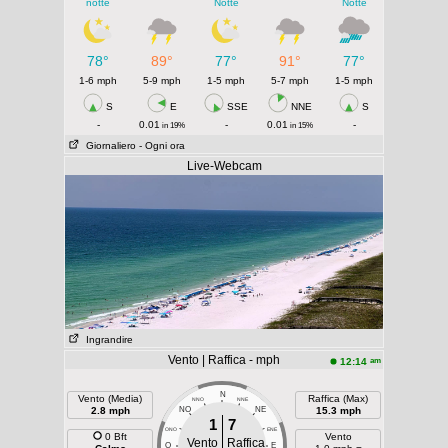
notte
Notte
Notte
78°
89°
77°
91°
77°
1-6 mph
5-9 mph
1-5 mph
5-7 mph
1-5 mph
S
E
SSE
NNE
S
-
0.01
-
0.01
-
in 19%
in 15%
Giornaliero
- Ogni ora
Live-Webcam
Ingrandire
Vento | Raffica - mph
am
12:14
N
Vento (Media)
Raffica (Max)
NNO
NNE
2.8 mph
NO
NE
15.3 mph
1
7
ONO
ENE
0 Bft
Vento
Vento
Raffica
O
E