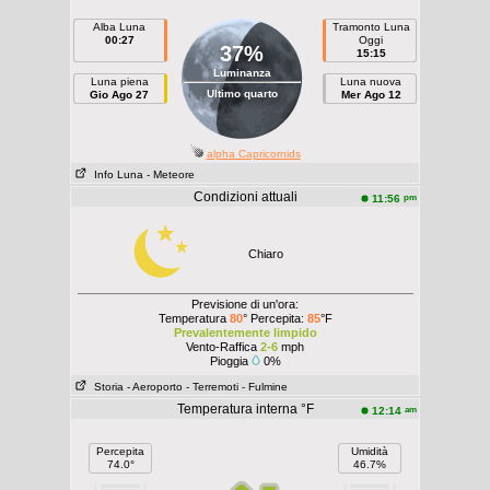
Alba Luna
Tramonto Luna
00:27
Oggi
37%
15:15
Luminanza
Luna piena
Luna nuova
Ultimo quarto
Gio Ago 27
Mer Ago 12
alpha Capricornids
Info Luna
- Meteore
Condizioni attuali
pm
11:56
Chiaro
Previsione di un'ora:
Temperatura
80
° Percepita:
85
°F
Prevalentemente limpido
Vento-Raffica
2-6
mph
Pioggia
0%
Storia
- Aeroporto
- Terremoti
- Fulmine
Temperatura interna °F
am
12:14
Percepita
Umidità
74.0°
46.7%