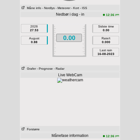
Måne info
- Nordlys
- Meteorer
- Kort
- ISS
Nedbør i dag - in
pm
12:36
2026
Sidste time
27.53
0.00
0.00
August
Rate/t
0.88
0.000
Last rain
16-08-2023
Grafer
- Prognose
- Radar
Live WebCam
Forstørre
Månefase information
pm
12:36