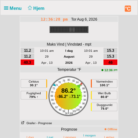
Menu
Hjem
°C
12:36:28 pm
Tor Aug 6, 2026
Maks Vind | Vindstød - mpt
11.2
15.3
10:01 am
I dag
10:01 am
11.2
15.3
29
August
29
40.3
46
Apr , 13
2026
Apr , 13
Temperatur °F
pm
12:36
80
78
82
Celsius
Varmeindex
76
84
30.1°
100.1°
74
86
72
86.2°
88
70
90
Fugtighed
Wet Bulb
↑
86.2°
↓
73.1°
68
92
79% ↑
80.8°
66
94
64
96
Duggpunkt
62
98
79.0°
60
100
|
58
102
56
104
Grafer
- Prognose
Prognose
Offline
I morgen
I dag
I nat
I morgen
Lørdag