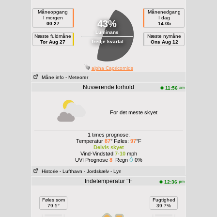
Måneopgang
Månenedgang
I morgen
I dag
43%
00:27
14:05
Luminans
Næste fuldmåne
Næste nymåne
Tredje kvartal
Tor Aug 27
Ons Aug 12
alpha Capricornids
Måne info
- Meteorer
Nuværende forhold
am
11:56
For det meste skyet
1 times prognose:
Temperatur
87
° Føles:
97
°F
Delvis skyet
Vind-Vindstød
7-10
mph
UVI Prognose
8
Regn
0%
Historie
- Lufthavn
- Jordskælv
- Lyn
Indetemperatur °F
pm
12:36
Føles som
Fugtighed
79.5°
39.7%