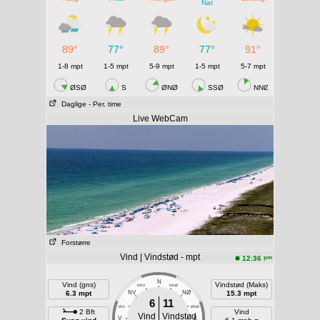
Nat
89°
77°
89°
77°
91°
1-8 mpt
1-5 mpt
5-9 mpt
1-5 mpt
5-7 mpt
ØSØ
S
ØNØ
SSØ
NNØ
Daglige
- Per. time
Live WebCam
Forstørre
Vind | Vindstød - mpt
pm
12:36
N
Vind (gns)
Vindstød (Maks)
NNV
NNØ
6.3 mpt
NV
NØ
15.3 mpt
6
11
VNV
ØNØ
2 Bft
Vind
Vind
Vindstød
V
E