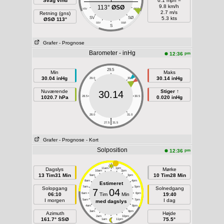
Svag vind
6.1 mph =
9.8 km/h
113°
ØSØ
VSV
ØSØ
2.7 m/s
Retning (gns)
SV
SØ
5.3 kts
ØSØ 113°
SSV
SSØ
S
Grafer
- Prognose
Barometer - inHg
pm
12:36
29.5
Min
Maks
30.04 inHg
30.14 inHg
29.0
30.0
Nuværende
Stiger ↑
30.14
1020.7 hPa
28.5
30.5
0.020 inHg
28.0
31.0
|
27.5
31.5
Grafer
- Prognose
- Kort
Solposition
pm
12:36
Dagslys
11am
1pm
Mørke
10am
2pm
13 Tim31 Min
10 Tim28 Min
9am
3pm
8am
4pm
Estimeret
7am
5pm
Solopgang
Solnedgang
7
04
06:10
6am
Tim
Min
6pm
19:40
I morgen
I dag
5am
7pm
med dagslys
4am
8pm
3am
9pm
Azimuth
Højde
2am
10pm
161.7° SSØ
75.5°
1am
11pm