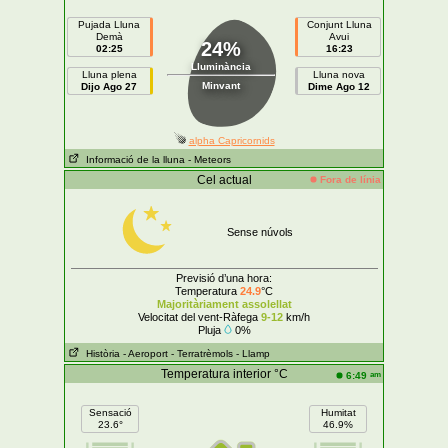
Pujada Lluna
Conjunt Lluna
Demà
Avui
24%
02:25
16:23
Lluminància
Lluna plena
Lluna nova
Minvant
Dijo Ago 27
Dime Ago 12
alpha Capricornids
Informació de la lluna
- Meteors
Cel actual
Fora de línia
Sense núvols
Previsió d’una hora:
Temperatura
24.9
°C
Majoritàriament assolellat
Velocitat del vent-Ràfega
9-12
km/h
Pluja
0%
Història
- Aeroport
- Terratrèmols
- Llamp
Temperatura interior °C
am
6:49
Sensació
Humitat
23.6°
46.9%