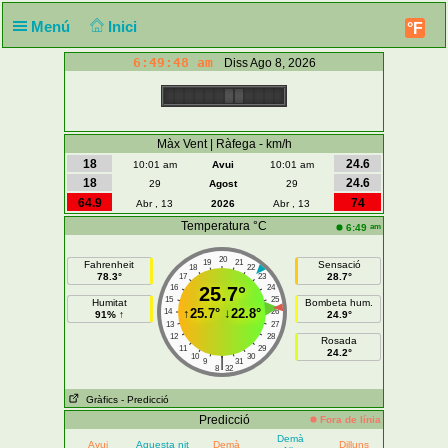
Menú
Inici
°F
6:49:49 am
Diss Ago 8, 2026
Màx Vent | Ràfega - km/h
18
24.6
10:01 am
Avui
10:01 am
18
24.6
29
Agost
29
64.9
74
Abr , 13
2026
Abr , 13
Temperatura °C
am
6:49
20
19
21
Fahrenheit
Sensació
18
22
78.3°
28.7°
17
23
16
25.7°
24
15
25
Humitat
Bombeta hum.
↑
25.7°
↓
22.8°
14
26
91% ↑
24.9°
13
27
12
28
Rosada
11
29
24.2°
10
30
|
9
31
8
32
Gràfics
- Predicció
Predicció
Fora de línia
Demà
Avui
Aquesta nit
Demà
Dilluns