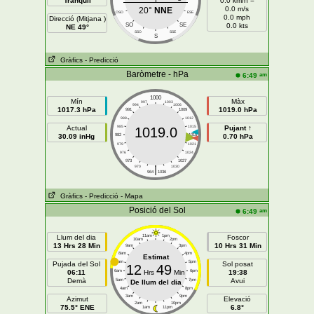
Tranquil
0.0 km/h =
0.0 m/s
20°
NNE
OSO
ESE
0.0 mph
Direcció (Mitjana )
SO
SE
0.0 kts
NE 49°
SSO
SSE
S
Gràfics
- Predicció
Baròmetre - hPa
am
6:49
1000
Mín
Màx
997
1003
994
1006
1017.3 hPa
1019.0 hPa
991
1009
988
1012
Actual
985
1015
Pujant ↑
1019.0
30.09 inHg
982
1018
0.70 hPa
979
1021
976
1024
973
1027
|
970
1030
964
1036
Gràfics
- Predicció
- Mapa
Posició del Sol
am
6:49
Llum del dia
11am
1pm
Foscor
10am
2pm
13 Hrs 28 Min
10 Hrs 31 Min
9am
3pm
8am
4pm
Estimat
7am
5pm
Pujada del Sol
Sol posat
12
49
06:11
6am
Hrs
Min
6pm
19:38
Demà
Avui
5am
7pm
De llum del dia
4am
8pm
3am
9pm
Azimut
Elevació
2am
10pm
75.5° ENE
6.8°
1am
11pm