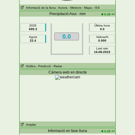
Informació de la lluna
- Aurora
- Meteors
- Mapa
- ISS
Precipitació Avui - mm
am
6:49
2026
Última hora
699.3
0.0
0.0
Agost
Valorar/h
22.4
0.000
Last rain
16-08-2023
Gràfics
- Predicció
- Radar
Càmera web en directe
Ampliar
Informació en fase lluna
am
6:49