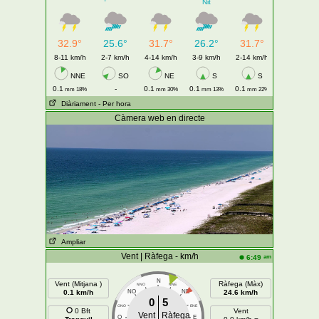
Nit
32.9°
25.6°
31.7°
26.2°
31.7°
8-11 km/h
2-7 km/h
4-14 km/h
3-9 km/h
2-14 km/h
NNE
SO
NE
S
S
0.1
-
0.1
0.1
0.1
mm 18%
mm 30%
mm 13%
mm 22%
Diàriament
- Per hora
Càmera web en directe
Ampliar
Vent | Ràfega - km/h
am
6:49
N
Vent (Mitjana )
Ràfega (Màx)
NNO
NNE
0.1 km/h
NO
NE
24.6 km/h
0
5
ONO
ENE
0 Bft
Vent
Vent
Ràfega
O
E