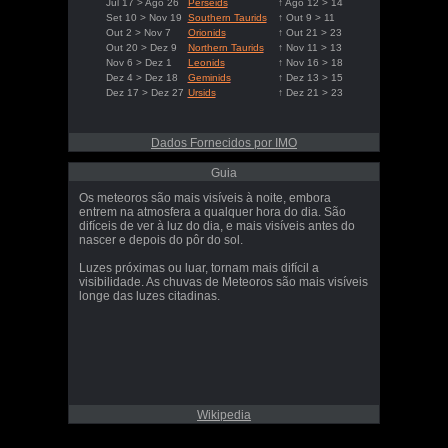
Jul 17 > Ago 26
Perseids
↑ Ago 12 > 14
Set 10 > Nov 19
Southern Taurids
↑ Out 9 > 11
Out 2 > Nov 7
Orionids
↑ Out 21 > 23
Out 20 > Dez 9
Northern Taurids
↑ Nov 11 > 13
Nov 6 > Dez 1
Leonids
↑ Nov 16 > 18
Dez 4 > Dez 18
Geminids
↑ Dez 13 > 15
Dez 17 > Dez 27
Ursids
↑ Dez 21 > 23
Dados Fornecidos por IMO
Guia
Os meteoros são mais visíveis à noite, embora
entrem na atmosfera a qualquer hora do dia. São
difíceis de ver à luz do dia, e mais visíveis antes do
nascer e depois do pôr do sol.
Luzes próximas ou luar, tornam mais difícil a
visibilidade. As chuvas de Meteoros são mais visíveis
longe das luzes citadinas.
Wikipedia