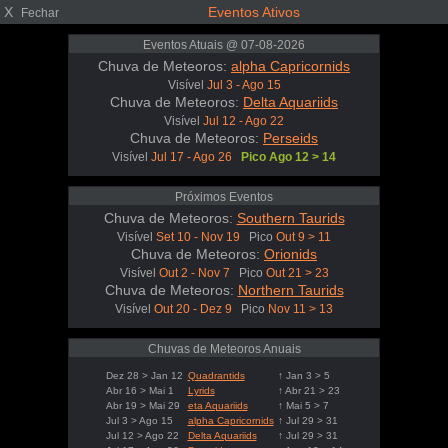
X
Eventos Ativos
Fechar
Eventos Atuais @ 07-08-2026
Chuva de Meteoros:
alpha Capricornids
Visível
Jul 3 - Ago 15
Chuva de Meteoros:
Delta Aquariids
Visível
Jul 12 - Ago 22
Chuva de Meteoros:
Perseids
Visível
Jul 17 - Ago 26
Pico Ago 12 > 14
Próximos Eventos
Chuva de Meteoros:
Southern Taurids
Visível
Set 10 - Nov 19
Pico
Out 9 > 11
Chuva de Meteoros:
Orionids
Visível
Out 2 - Nov 7
Pico
Out 21 > 23
Chuva de Meteoros:
Northern Taurids
Visível
Out 20 - Dez 9
Pico
Nov 11 > 13
Chuvas de Meteoros Anuais
Dez 28 > Jan 12
Quadrantids
↑ Jan 3 > 5
Abr 16 > Mai 1
Lyrids
↑ Abr 21 > 23
Abr 19 > Mai 29
eta Aquariids
↑ Mai 5 > 7
Jul 3 > Ago 15
alpha Capricornids
↑ Jul 29 > 31
Jul 12 > Ago 22
Delta Aquariids
↑ Jul 29 > 31