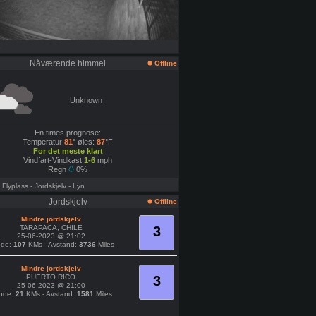
e
Nåværende himmel
Offline
Unknown
En times prognose:
Temperatur
81
° øles:
87
°F
For det meste klart
Vindfart-Vindkast
1-6
mph
Regn
0%
- Flyplass
- Jordskjelv
- Lyn
Jordskjelv
Offline
Mindre jordskjelv
TARAPACA, CHILE
3
25-06-2023 @ 21:02
bde:
107
KMs - Avstand:
3736
Miles
Mindre jordskjelv
PUERTO RICO
3
25-06-2023 @ 21:00
bde:
21
KMs - Avstand:
1581
Miles