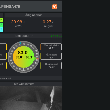
KFLPENSA479
°C
Årlig nedbør
3°
29.98
0.27
in
in
2°
2026
August
7°
Temperatur °F
am
3:24
70
68
72
Varmeindeks
66
74
92.7°
64
76
62
83.0°
78
60
80
rs
Våte pære
↑
83.0°
↓
68.3°
58
82
78.4°
56
84
54
86
het
Duggpunkt
52
88
77.4°
50
90
|
48
92
46
94
 Værvarsel
Live webkamera