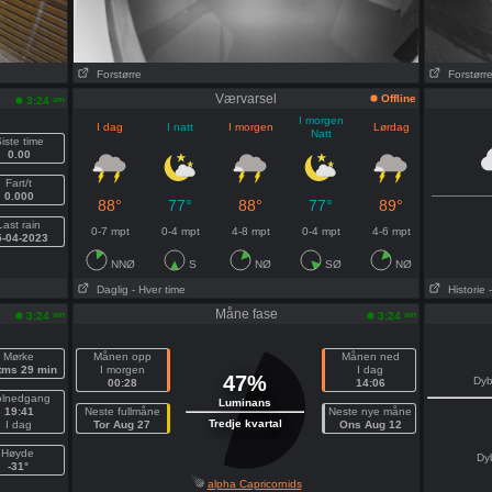
Forstørre
Forstørr
Værvarsel
Offline
am
3:24
I morgen
I dag
I natt
I morgen
Lørdag
Natt
iste time
0.00
Fart/t
0.000
88°
77°
88°
77°
89°
Last rain
0-7 mpt
0-4 mpt
4-8 mpt
0-4 mpt
4-6 mpt
5-04-2023
NNØ
S
NØ
SØ
NØ
Daglig
- Hver time
Historie
Måne fase
am
am
3:24
3:24
Mørke
Månen opp
Månen ned
tms 29 min
I morgen
I dag
47%
Dy
00:28
14:06
lnedgang
Luminans
19:41
Neste fullmåne
Neste nye måne
Tredje kvartal
I dag
Tor Aug 27
Ons Aug 12
Høyde
Dy
-31°
alpha Capricornids