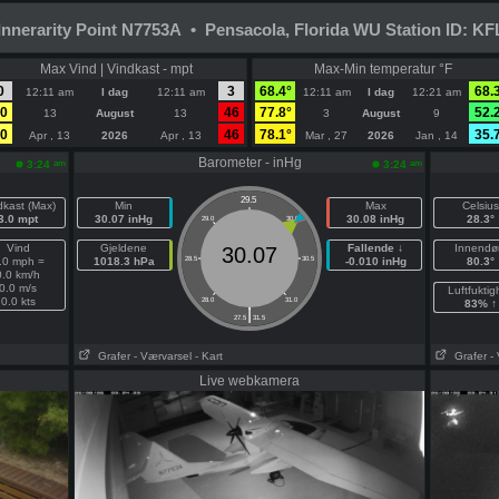
Innerarity Point N7753A • Pensacola, Florida WU Station ID: 
Max Vind | Vindkast - mpt
Max-Min temperatur °F
0
3
68.4°
68.
12:11 am
I dag
12:11 am
12:11 am
I dag
12:21 am
0
46
77.8°
52.
13
August
13
3
August
9
0
46
78.1°
35.
Apr , 13
2026
Apr , 13
Mar , 27
2026
Jan , 14
Barometer - inHg
am
am
3:24
3:24
29.5
dkast (Max)
Min
Max
Celsius
3.0 mpt
30.07 inHg
30.08 inHg
28.3°
29.0
30.0
Vind
Gjeldene
Fallende ↓
Innendø
30.07
.0 mph =
1018.3 hPa
28.5
30.5
-0.010 inHg
80.3°
0.0 km/h
0.0 m/s
Luftfuktig
0.0 kts
28.0
31.0
83% ↑
|
27.5
31.5
Grafer
- Værvarsel
- Kart
Grafer
-
Live webkamera