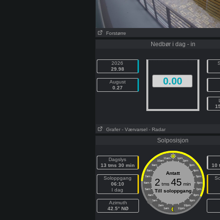
Forstørre
Nedbør i dag - in
2026
S
29.98
0.00
August
0.27
1
Grafer
- Værvarsel
- Radar
Solposisjon
Dagslys
11am
1pm
10am
2pm
13 tms 30 min
10 
9am
3pm
8am
4pm
Antatt
7am
5pm
Soloppgang
So
2
45
06:10
6am
tms
min
6pm
I dag
5am
7pm
Till soloppgang
4am
8pm
3am
9pm
Azimuth
2am
10pm
42.5° NØ
1am
11pm