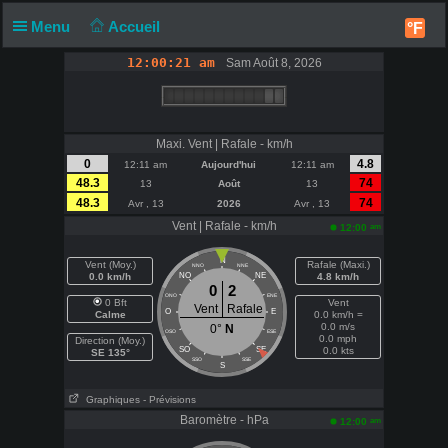
Menu
Accueil
°F
12:00:21 am
Sam Août 8, 2026
Maxi. Vent | Rafale - km/h
0
4.8
12:11 am
Aujourd'hui
12:11 am
48.3
74
13
Août
13
48.3
74
Avr , 13
2026
Avr , 13
Vent | Rafale - km/h
am
12:00
N
Vent (Moy.)
Rafale (Maxi.)
NNO
NNE
0.0 km/h
NO
NE
4.8 km/h
0
2
ONO
ENE
0 Bft
Vent
Vent
Rafale
O
E
Calme
0.0 km/h =
0.0 m/s
0°
N
OSO
ESE
0.0 mph
Direction (Moy.)
SO
SE
0.0 kts
SE 135°
SSO
SSE
S
Graphiques
- Prévisions
Baromètre - hPa
am
12:00