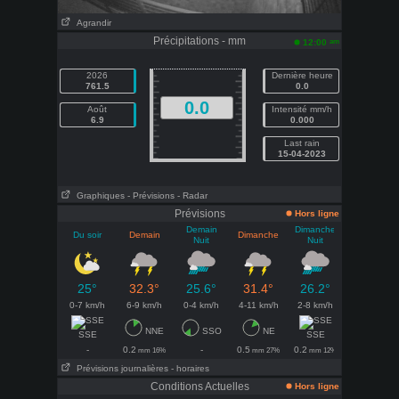
Agrandir
Précipitations - mm
am
12:00
2026
Dernière heure
761.5
0.0
0.0
Août
Intensité mm/h
6.9
0.000
Last rain
15-04-2023
Graphiques
- Prévisions
- Radar
Prévisions
Hors ligne
Demain
Dimanche
Du soir
Demain
Dimanche
Nuit
Nuit
25°
32.3°
25.6°
31.4°
26.2°
0-7 km/h
6-9 km/h
0-4 km/h
4-11 km/h
2-8 km/h
NNE
SSO
NE
SSE
SSE
-
0.2
-
0.5
0.2
mm 16%
mm 27%
mm 12%
Prévisions journalières
- horaires
Conditions Actuelles
Hors ligne