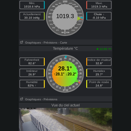
1000
Mini.
Maxi.
997
1003
994
1006
1018.6 hPa
1019.3 hPa
991
1009
988
1012
Actuellement
985
1015
Chute ↓
1019.3
30.10 inHg
982
1018
-0.10 hPa
979
1021
976
1024
973
1027
|
970
1030
964
1036
Graphiques
- Prévisions
- Carte
Température °C
am
12:00
20
19
21
Fahrenheit
Indice de chaleur
18
22
82.6°
32.8°
17
23
16
28.1°
24
15
25
Intérieur
Humidex
↑
28.1°
↓
20.2°
14
26
26.9°
25.7°
13
27
12
28
Humidité
Point de rosée
11
29
82% ↑
24.8°
10
30
|
9
31
8
32
Graphiques
- Prévisions
Vue du ciel actuel