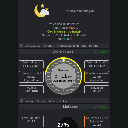
Partiellement nuageux
Prévisions d'une heure:
Température
26.8
°C
Généralement dégagé
Vitesse du Vent -Rafale
0-11
km/h
Pluie
0%
Climatologie
- Aéroport
- Tremblements de terre
- Foudre
Cycle du soleil
am
12:00
Durée du jour
11am
1pm
Durée de la Nuit
10am
2pm
13 H 27 min
10 H 32 min
9am
3pm
8am
4pm
Estimé:
7am
5pm
Lever du soleil
Coucher du soleil
6
11
06:11
6am
H
min
6pm
19:39
Aujourd'hui
Aujourd'hui
5am
7pm
Jusqu'au lever
4am
8pm
3am
9pm
Azimut
Élévation
2am
10pm
342° NNO
-41.7°
1am
11pm
La lune
- Aurore
- Météores
- Carte
- ISS
Lune et Météores
am
12:00
Lever de lune
Coucher de lune
01:23
Aujourd'hui
27%
16:23