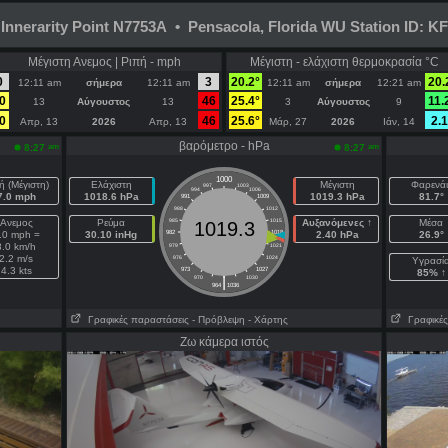
Innerarity Point N7753A • Pensacola, Florida WU Station ID:
Μέγιστη Ανεμος | Ριπή - mph
Μέγιστη - ελάχιστη θερμοκρασία °C
0
3
20.2°
20.
12:11 am
σήμερα
12:11 am
12:11 am
σήμερα
12:21 am
0
46
25.4°
11.
13
Αύγουστος
13
3
Αύγουστος
9
0
46
25.6°
2.1
Απρ, 13
2026
Απρ, 13
Μάρ, 27
2026
Ιάν, 14
βαρόμετρο - hPa
am
am
8:27
8:27
1000
ή (Μέγιστη)
Ελάχιστη
Μέγιστη
Φαρενάι
997
1003
994
1006
7.0 mph
1018.6 hPa
1019.3 hPa
81.7°
991
1009
988
1012
Ανεμος
Ρεύμα
985
1015
Αυξανόμενες ↑
Μέσα
1019.3
.0 mph =
30.10 inHg
982
1018
2.40 hPa
26.9°
8.0 km/h
979
1021
2.2 m/s
976
1024
Υγρασί
4.3 kts
973
1027
85% ↑
|
970
1030
964
1036
Γραφικές παραστάσεις
- Πρόβλεψη
- Χάρτης
Γραφικές
Ζω κάμερα ιστός