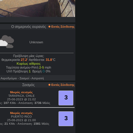
Ο σημερινός ουρανός
Εκτός Σύνδεσης
Unknown
Πρόβλεψη μίας ώρας:
θερμοκρασία
27.2
° Αισθάνεται:
31.8
°C
Κυρίως αίθριος
Ταχύτητα ανέμου-Ριπή
2-5
mph
UVI Πρόβλεψη
1
Βροχή
0%
- Aεροδρόμιο
- Σεισμοί
- Αστραπή
Σεισμός
Εκτός Σύνδεσης
Μικρός σεισμός
TARAPACA, CHILE
3
25-06-2023 @ 21:02
ς:
107
KMs - Απόσταση:
3736
Μάιλς
Μικρός σεισμός
PUERTO RICO
3
25-06-2023 @ 21:00
ος:
21
KMs - Απόσταση:
1581
Μάιλς