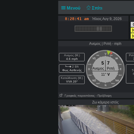
Μενού
Σπίτι
8:28:41 am
Ήλιος Αυγ 9, 2026
3
3
Ανεμος | Ριπή - mph
V
Ανεμος (Μ.)
Ριπ
VVD
VVA
4.6 mph
VD
VA
5
7
DVD
AVA
2 Bft
Ανεμος
Ριπή
D
E
Φως Ασθενής
5
11°
V
DND
ANA
Κατεύθυνση (Μ.)
ND
NA
VVA 20°
NND
NNA
N
Γραφικές παραστάσεις
- Πρόβλεψη
Ζω κάμερα ιστός