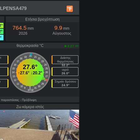
 KFLPENSA479
°F
Ετήσια βροχόπτωση
2°
764.5
9.9
mm
mm
2°
2026
Αύγουστος
°
θερμοκρασία °C
am
8:27
20
19
21
τ
Δείκτης
18
22
θερμότητας
17
23
16
27.6°
24
32.2°
15
25
υγρό
↑
27.6°
↓
20.2°
14
26
26.0°
13
27
12
28
α
Σημείο δρόσου
11
29
24.9°
10
30
|
9
31
8
32
 παραστάσεις
- Πρόβλεψη
Ζω κάμερα ιστός