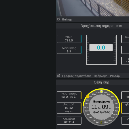
Enlarge
Βροχόπτωση σήμερα - mm
2026
Τελ
764.5
0.0
Αύγουστος
9.9
1
Γραφικές παραστάσεις
- Πρόβλεψη
- Ραντάρ
Θέση Κυρ
Φως ημέρας
11am
1pm
10am
2pm
13 Ω. 26 λ.
1
9am
3pm
8am
4pm
Εκτιμώμενη
7am
5pm
Ανατολή
ηλ
11
09
06:12
6am
Ω.
λ.
6pm
αύριο
5am
7pm
φως ημέρας
4am
8pm
3am
9pm
Aζιμούθιο
2am
10pm
87.3° A
1am
11pm