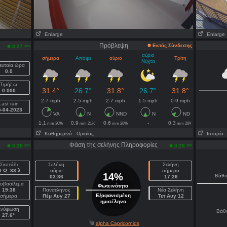
Enlarge
Enlarge
Πρόβλεψη
Εκτός Σύνδεσης
am
8:27
αύριο
σήμερα
Απόψε
αύριο
Τρίτη
Νύχτα
ευταία ώρα
0.0
Τιμή/ ω
31.4°
26.7°
31.8°
26.7°
31.8°
0.000
2-7 mph
2-5 mph
2-7 mph
1-5 mph
0-9 mph
Last rain
5-04-2023
VA
N
NND
N
ND
1.1
0.9
0.6
-
0.3
mm 30%
mm 21%
mm 26%
mm 20%
Καθημερινά
- Ωριαίος
Ιστορία
Φάση της σελήνης Πληροφορίες
am
am
8:28
8:28
Σκοτάδι
Σελήνη
Σελήνη
0 Ω. 33 λ.
αύριο
σήμερα
14%
Βάθο
03:36
17:26
ιοβασίλεμα
Φωτεινότητα
19:38
Πανσέληνος
Νέα Σελήνη
Εξαφανισμένη
σήμερα
Πέμ Αυγ 27
Τετ Αυγ 12
ημισέληνο
Ανύψωση
Βάθ
27.6°
alpha Capricornids