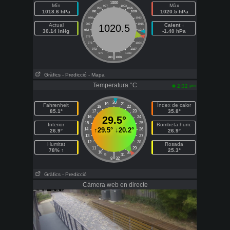
1000
Mín
Màx
997
1003
994
1006
1018.6 hPa
1020.5 hPa
991
1009
988
1012
Actual
985
1015
Caient ↓
1020.5
30.14 inHg
982
1018
-1.40 hPa
979
1021
976
1024
973
1027
|
970
1030
964
1036
Gràfics
- Predicció
- Mapa
Temperatura °C
pm
2:32
20
19
21
Fahrenheit
Índex de calor
18
22
85.1°
35.8°
17
23
16
29.5°
24
15
25
Interior
Bombeta hum.
↑
29.5°
↓
20.2°
14
26
26.9°
26.9°
13
27
12
28
Humitat
Rosada
11
29
78% ↑
25.3°
10
30
|
9
31
8
32
Gràfics
- Predicció
Càmera web en directe