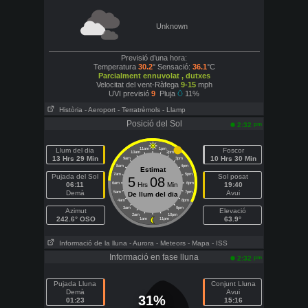
Unknown
Previsió d’una hora:
Temperatura
30.2
° Sensació:
36.1
°C
Parcialment ennuvolat , dutxes
Velocitat del vent-Ràfega
9-15
mph
UVI previsió
9
Pluja
11%
Història
- Aeroport
- Terratrèmols
- Llamp
Posició del Sol
pm
2:32
Llum del dia
11am
1pm
Foscor
10am
2pm
13 Hrs 29 Min
10 Hrs 30 Min
9am
3pm
8am
4pm
Estimat
7am
5pm
Pujada del Sol
Sol posat
5
08
06:11
6am
Hrs
Min
6pm
19:40
Demà
Avui
5am
7pm
De llum del dia
4am
8pm
3am
9pm
Azimut
Elevació
2am
10pm
242.6° OSO
63.9°
1am
11pm
Informació de la lluna
- Aurora
- Meteors
- Mapa
- ISS
Informació en fase lluna
pm
2:32
Pujada Lluna
Conjunt Lluna
Demà
Avui
31%
01:23
15:16