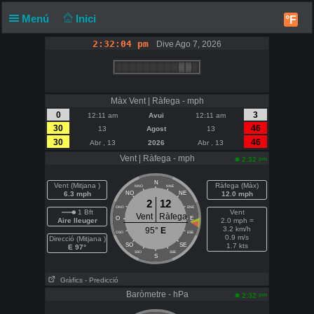
Menú
Inici
°F
2:32:04 pm
Dive Ago 7, 2026
Màx Vent | Ràfega - mph
0
3
12:11 am
Avui
12:11 am
30
46
13
Agost
13
30
46
Abr , 13
2026
Abr , 13
Vent | Ràfega - mph
pm
2:32
N
Vent (Mitjana )
Ràfega (Màx)
NNO
NNE
6.3 mph
NO
NE
12.0 mph
2
12
ONO
ENE
1 Bft
Vent
Vent
Ràfega
O
E
Aire lleuger
2.0 mph =
3.2 km/h
95°
E
OSO
ESE
0.9 m/s
Direcció (Mitjana )
SO
SE
1.7 kts
E 97°
SSO
SSE
S
Gràfics
- Predicció
Baròmetre - hPa
pm
2:32