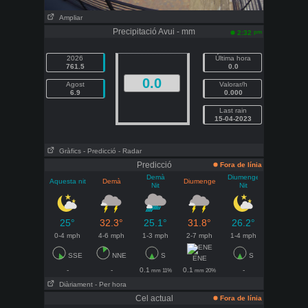
Ampliar
Precipitació Avui - mm
pm
2:32
2026
Última hora
761.5
0.0
0.0
Agost
Valorar/h
6.9
0.000
Last rain
15-04-2023
Gràfics
- Predicció
- Radar
Predicció
Fora de línia
Demà
Diumenge
Aquesta nit
Demà
Diumenge
Nit
Nit
25°
32.3°
25.1°
31.8°
26.2°
0-4 mph
4-6 mph
1-3 mph
2-7 mph
1-4 mph
SSE
NNE
S
S
ENE
-
-
0.1
0.1
-
mm 11%
mm 20%
Diàriament
- Per hora
Cel actual
Fora de línia