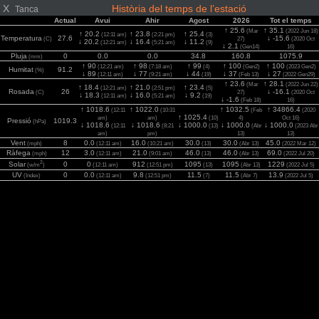
X
Història del temps de l’estació
Tanca
Actual
Avui
Ahir
Agost
2026
Tot el temps
↑ 25.6
↑ 35.1
(Mar
(2022 Jun 18)
↑ 20.2
↑ 23.8
↑ 25.4
(12:11 am)
(2:21 pm)
(3)
Temperatura
27.6
↓ -15.6
(C)
27)
(2020 Oct
↓ 20.2
↓ 16.4
↓ 11.2
(12:21 am)
(5:21 am)
(9)
↓ 2.1
(Gen14)
16)
Pluja
0
0.0
0.0
34.8
160.8
1075.9
(mm)
↑ 90
↑ 98
↑ 99
↑ 100
↑ 100
(12:21 am)
(7:18 am)
(4)
(Gen2)
(2023 Gen2)
Humitat
91.2
(%)
↓ 89
↓ 77
↓ 44
↓ 37
↓ 27
(12:11 am)
(9:21 am)
(19)
(Feb 13)
(2022 Gen29)
↑ 23.6
↑ 28.1
(Mar
(2022 Jun 22)
↑ 18.4
↑ 21.0
↑ 23.4
(12:21 am)
(2:51 pm)
(5)
Rosada
26
↓ -16.1
(C)
27)
(2020 Oct
↓ 18.3
↓ 16.0
↓ 9.2
(12:11 am)
(5:21 am)
(19)
↓ -1.6
(Feb 18)
16)
↑ 1018.6
↑ 1022.0
↑ 1032.5
↑ 34866.4
(12:11
(10:31
(Feb
(2020
↑ 1025.4
am)
am)
(10)
4)
Oct 16)
Pressió
1019.3
(hPa)
↓ 1018.6
↓ 1018.6
↓ 1000.0
↓ 1000.0
↓ 1000.0
(12:11
(8:21
(13)
(Abr
(2023 Abr
am)
pm)
13)
13)
Vent
8
0.0
16.0
30.0
30.0
45.0
(mph)
(12:11 am)
(10:21 am)
(13)
(Abr 13)
(2022 Mar 12)
Ràfega
12
3.0
21.0
46.0
46.0
69.0
(mph)
(12:11 am)
(9:01 am)
(13)
(Abr 13)
(2022 Jul 20)
2
Solar
0
0
912
1095
1095
1229
(w/m
)
(12:11 am)
(12:51 pm)
(13)
(Abr 13)
(2022 Jul 5)
UV
0
0.0
9.8
11.5
11.5
13.9
(Index)
(12:11 am)
(12:51 pm)
(7)
(Abr 7)
(2022 Jul 5)