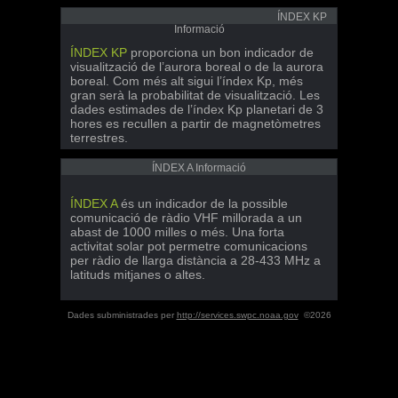
ÍNDEX KP
Informació
ÍNDEX KP
proporciona un bon indicador de
visualització de l’aurora boreal o de la aurora
boreal. Com més alt sigui l’índex Kp, més
gran serà la probabilitat de visualització. Les
dades estimades de l’índex Kp planetari de 3
hores es recullen a partir de magnetòmetres
terrestres.
ÍNDEX A Informació
ÍNDEX A
és un indicador de la possible
comunicació de ràdio VHF millorada a un
abast de 1000 milles o més. Una forta
activitat solar pot permetre comunicacions
per ràdio de llarga distància a 28-433 MHz a
latituds mitjanes o altes.
Dades subministrades per
http://services.swpc.noaa.gov
©2026