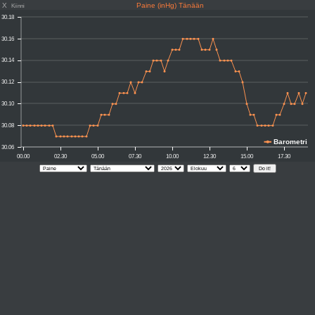
X
Paine (inHg) Tänään
Kiinni