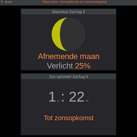
X
Maan-fase / zonsopkomst en zonsondergang
Sluiten
Maanfase Zat Aug 8
Afnemende maan
Verlicht
25%
Zon op/onder Zat Aug 8
1
: 22
u.
m.
Tot zonsopkomst