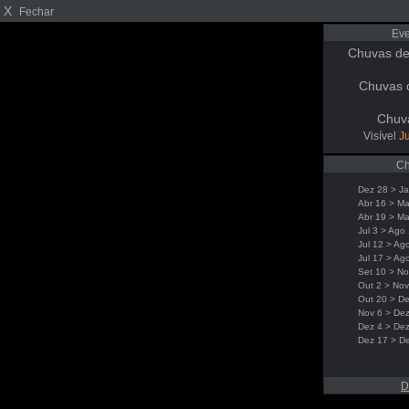
X
Fechar
Eve
Chuvas de
Chuvas 
Chuv
Visível
Ju
Ch
Dez 28 > Ja
Abr 16 > Ma
Abr 19 > Ma
Jul 3 > Ago
Jul 12 > Ag
Jul 17 > Ag
Set 10 > No
Out 2 > Nov
Out 20 > De
Nov 6 > Dez
Dez 4 > De
Dez 17 > D
D