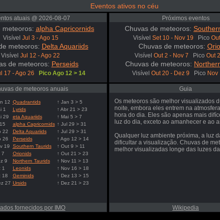
Eventos ativos no céu
ntos atuais @ 2026-08-07
Próximos eventos
 meteoros:
alpha Capricornids
Chuvas de meteoros:
Southern
Visível
Jul 3 - Ago 15
Visível
Set 10 - Nov 19
Pico
Out
de meteoros:
Delta Aquariids
Chuvas de meteoros:
Orio
Visível
Jul 12 - Ago 22
Visível
Out 2 - Nov 7
Pico
Out 
as de meteoros:
Perseids
Chuvas de meteoros:
Northern
l 17 - Ago 26
Pico Ago 12 > 14
Visível
Out 20 - Dez 9
Pico
Nov 
uvas de meteoros anuais
Guia
Os meteoros são melhor visualizados d
n 12
Quadrantids
↑ Jan 3 > 5
noite, embora eles entrem na atmosfer
i 1
Lyrids
↑ Abr 21 > 23
hora do dia. Eles são apenas mais difíc
i 29
eta Aquariids
↑ Mai 5 > 7
luz do dia, exceto ao amanhecer e ao a
 15
alpha Capricornids
↑ Jul 29 > 31
o 22
Delta Aquariids
↑ Jul 29 > 31
Qualquer luz ambiente próxima, a luz d
o 26
Perseids
↑ Ago 12 > 14
dificultar a visualização. Chuvas de me
v 19
Southern Taurids
↑ Out 9 > 11
melhor visualizadas longe das luzes da
 7
Orionids
↑ Out 21 > 23
z 9
Northern Taurids
↑ Nov 11 > 13
 1
Leonids
↑ Nov 16 > 18
z 18
Geminids
↑ Dez 13 > 15
ez 27
Ursids
↑ Dez 21 > 23
ados fornecidos por IMO
Wikipedia