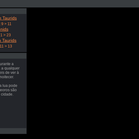
 Taurids
 9 > 11
nids
21 > 23
 Taurids
11 > 13
urante a
a a qualquer
eis de ver à
noitecer.
a lua pode
teoros são
 cidade.