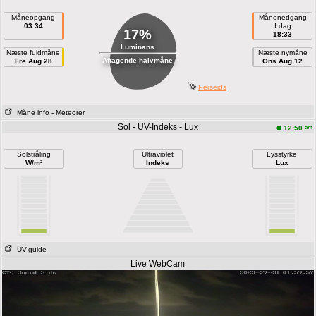
Måneopgang
Månenedgang
03:34
I dag
17%
18:33
Luminans
Næste fuldmåne
Næste nymåne
Aftagende halvmåne
Fre Aug 28
Ons Aug 12
Perseids
Måne info
- Meteorer
Sol - UV-Indeks - Lux
am
12:50
Solstråling
Ultraviolet
Lysstyrke
W/m²
Indeks
Lux
UV-guide
Live WebCam