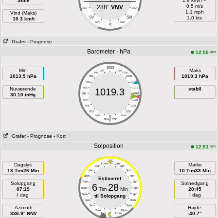
Stille
1.8 km/h =
0.5 m/s
288°
VNV
VSV
ØSØ
1.1 mph
Vind (Maks)
SV
SØ
1.0 kts
10.3 km/t
SSV
SSØ
S
Grafer
- Prognose
Barometer - hPa
am
12:50
1000
Min
Maks
997
1003
994
1006
1013.5 hPa
1019.3 hPa
991
1009
988
1012
Nuværende
985
1015
stabil
1019.3
30.10 inHg
982
1018
979
1021
976
1024
973
1027
|
970
1030
964
1036
Grafer
- Prognose
- Kort
Solposition
am
12:51
Dagslys
11am
1pm
Mørke
10am
2pm
13 Tim26 Min
10 Tim33 Min
9am
3pm
8am
4pm
Estimeret
7am
5pm
Solopgang
Solnedgang
6
28
07:19
6am
Tim
Min
6pm
20:45
I dag
I dag
5am
7pm
til Solopgang
4am
8pm
3am
9pm
Azimuth
Højde
2am
10pm
336.9° NNV
-40.7°
1am
11pm