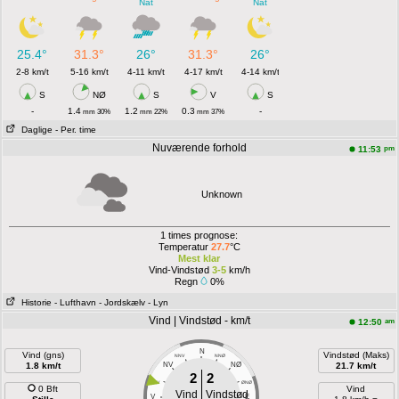
Nat
Nat
25.4°
31.3°
26°
31.3°
26°
2-8 km/t
5-16 km/t
4-11 km/t
4-17 km/t
4-14 km/t
S
NØ
S
V
S
-
1.4
1.2
0.3
-
mm 30%
mm 22%
mm 37%
Daglige
- Per. time
Nuværende forhold
pm
11:53
Unknown
1 times prognose:
Temperatur
27.7
°C
Mest klar
Vind-Vindstød
3-5
km/h
Regn
0%
Historie
- Lufthavn
- Jordskælv
- Lyn
Vind | Vindstød - km/t
am
12:50
N
Vind (gns)
Vindstød (Maks)
NNV
NNØ
1.8 km/t
NV
NØ
21.7 km/t
2
2
VNV
ØNØ
0 Bft
Vind
Vind
Vindstød
V
E