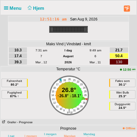
Menu
Hjem
°F
12:51:16 am
Søn Aug 9, 2026
Maks Vind | Vindstød - km/t
10.3
21.7
7:31 am
I dag
9:49 am
17.4
50.4
7
August
6
39.3
130
Mar , 12
2026
Mar , 11
Temperatur °C
am
12:50
20
19
21
Fahrenheit
Føles som
18
22
80.2°
30.1°
17
23
16
26.8°
24
15
25
Fugtighed
Wet Bulb
↑
26.8°
↓
18.1°
14
26
87% ↑
25.3°
13
27
12
28
Duggpunkt
11
29
24.5°
10
30
|
9
31
8
32
Grafer
- Prognose
Prognose
Offline
I morgen
Mandag
I nat
I morgen
Mandag