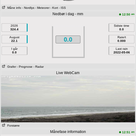
Måne info
- Nordlys
- Meteorer
- Kort
- ISS
Nedbør i dag - mm
am
12:50
2026
Sidste time
324.4
0.0
August
Rate/t
0.0
22.1
0.000
I går
Last rain
0.0
2022-05-06
Grafer
- Prognose
- Radar
Live WebCam
Forstørre
Månefase information
am
12:51